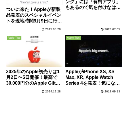
ング」には「有料アプリ」
もあるので気を付けなはれ
ついに来た！Appleが新製
や！
品発表のスペシャルイベン
トを現地時間9月9日に行う
ことを正式発表！
2015.08.28
2024.07.05
Apple Tips
Apple Tips
2025年のApple初売りは1
AppleがiPhone XS, XS
月2日〜5日開催！最高で
Max, XR, Apple Watch
30,000円分のApple Gift
Series 4を発表！気になる
Cardが貰える！先着5万人
スペシャルイベントの内容
2024.12.28
2018.09.13
にiPhone購入で巳年限定
まとめ！
AirTagプレゼントも！