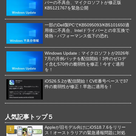
バーの不具合、マイクロソフトが修正版
KB5121767を緊急公開
一部のDell製PCでKB5095093/KB5101650適
用後に不具合、Intelドライバーとの非互換で
発熱・パフォーマンス低下の恐れ
Windows Update：マイクロソフトが2026年
7月の月例パッチを配信開始！3件のゼロデ
イ含む570件の脆弱性を修正！今すぐ適用
を！
iOS26.5.2が配信開始！CVE番号ベースで37
件の脆弱性が修正！早急に適用を！
人気記事トップ５
Appleが旧モデル向けにiOS18.7.6をリリー
ス！オーストラリアの緊急通報問題に対処