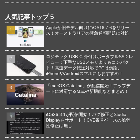
人気記事トップ５
Appleが旧モデル向けにiOS18.7.6をリリー
ス！オーストラリアの緊急通報問題に対処
ロジテック USB-C 外付けポータブルSSD レ
ビュー：下手なUSBメモリよりもコンパク
ト！高速データ転送対応でPCは勿論、
iPhoneやAndroidスマホにもおすすめ！
「macOS Catalina」が配信開始！アップデ
ートに対応するMacや新機能などまとめ！
iOS26.3.1が配信開始！バグ修正とStudio
Displayをサポート！CVE番号ベースの脆弱
性修正は無し