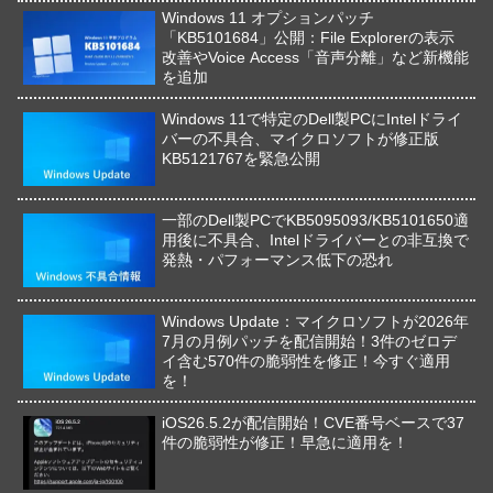
Windows 11 オプションパッチ
「KB5101684」公開：File Explorerの表示
改善やVoice Access「音声分離」など新機能
を追加
Windows 11で特定のDell製PCにIntelドライ
バーの不具合、マイクロソフトが修正版
KB5121767を緊急公開
一部のDell製PCでKB5095093/KB5101650適
用後に不具合、Intelドライバーとの非互換で
発熱・パフォーマンス低下の恐れ
Windows Update：マイクロソフトが2026年
7月の月例パッチを配信開始！3件のゼロデ
イ含む570件の脆弱性を修正！今すぐ適用
を！
iOS26.5.2が配信開始！CVE番号ベースで37
件の脆弱性が修正！早急に適用を！