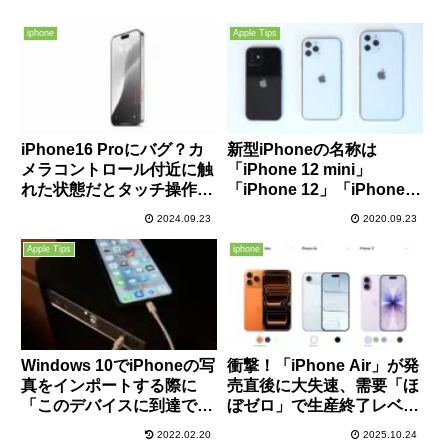
iphone
Apple Tips
iPhone16 Proにバグ？カ
新型iPhoneの名称は
メラコントロール付近に触
「iPhone 12 mini」
れた状態だとタッチ操作が
「iPhone 12」「iPhone
反応しないとの報告あり
12 Pro」「iPhone 12 Pro
2024.09.23
2020.09.23
Max」？発表イベントは10
月13日の噂
Apple Tips
iphone
Windows 10でiPhoneの写
衝撃！「iPhone Air」が発
真をインポートする際に
売直後に大失速、需要「ほ
「このデバイスに到達でき
ぼゼロ」で生産終了レベル
ません」「システムに接続
の減産へ
2022.02.20
2025.10.24
されたデバイスが機能して