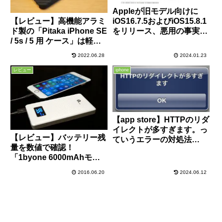
Appleが旧モデル向けに
【レビュー】高機能アラミ
iOS16.7.5およびiOS15.8.1
ド製の「Pitaka iPhone SE
をリリース、悪用の事実が
/ 5s / 5 用 ケース」は軽く
あるゼロデイ脆弱性の修正
て丈夫で質感も良く、素晴
もあるので至急適用を
2022.06.28
2024.01.23
らしい出来栄え！
レビュー
iphone
【app store】HTTPのリダ
イレクトが多すぎます。っ
【レビュー】バッテリー残
ていうエラーの対処法
量を数値で確認！
【iphone】
「1byone 6000mAhモバ
イルバッテリー」は薄くて
2016.06.20
2024.06.12
軽くてデザイン性も良し！