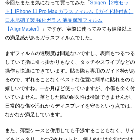
今回たまたま気になって買ってみた「
Spigen【2枚セッ
ト】iPhone 11 Pro Max ガラスフィルム【ガイド枠付き】
日本旭硝子製 強化ガラス 液晶保護フィルム
【AlignMaster】
」ですが、実際に使ってみても値段以上
の満足感があるガラスフィルムでした。
まずフィルムの透明度は問題ないですし、表面もつるつる
していて指に引っ掛かりもなく、タッチやスワイプなどの
操作も快適にできています。貼る際も専用のガイド枠があ
るので、ずれることなくベストな位置に簡単に貼れるのも
嬉しいですね。一か月ほど使っていますが、小傷も全く付
いていません。落とした際の耐久性は検証できませんが、
日常的な傷や汚れからディスプレイを守るという点では、
なかなか満足しています。
また、薄型ケースと併用しても干渉することもなく、サイ
ズもピッタリ、かつ2枚セットと、個人的には文句のつけ