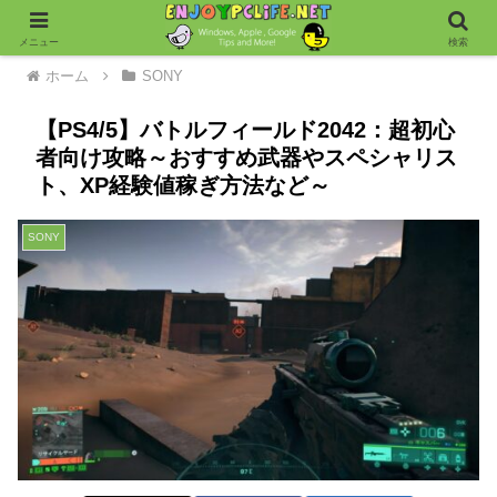
メニュー
検索
ホーム
SONY
【PS4/5】バトルフィールド2042：超初心
者向け攻略～おすすめ武器やスペシャリス
ト、XP経験値稼ぎ方法など～
SONY