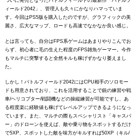
ついに発売となったバトルフィールドの最新作「バトルフ
ィールド2042」、管理人も久々にかなりハマっていま
す。今回はPS5版を購入したのですが、グラフィックの美
麗さ、広大なマップ、ロードも高速でなかなか良い感じ。
とは言っても、自分はFPS系ゲームはあまりやりこんでお
らず、初心者に毛の生えた程度のFPS雑魚ゲーマー。今作
もマルチに突撃すると全然キルも稼げずかなり萎えまし
た。
しかし！バトルフィールド2042にはCPU相手のソロモー
ドも用意されており、これを活用することで銃の練習や戦
車/ヘリコプター/戦闘機などの操縦練習が可能ですし、あ
る程度楽に経験値も稼げてレベルアップできるようになっ
ています。また、マルチの際もスペシャリスト「キャスパ
ー」のドローンを使えば、敵や乗り物をスポットするだけ
で5XP、スポットした敵を味方がキルすれば50XP（キル/