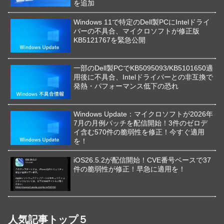
を追加
Windows 11で特定のDell製PCにIntelドライ
バーの不具合、マイクロソフトが修正版
KB5121767を緊急公開
一部のDell製PCでKB5095093/KB5101650適
用後に不具合、Intelドライバーとの非互換で
発熱・パフォーマンス低下の恐れ
Windows Update：マイクロソフトが2026年
7月の月例パッチを配信開始！3件のゼロデ
イ含む570件の脆弱性を修正！今すぐ適用
を！
iOS26.5.2が配信開始！CVE番号ベースで37
件の脆弱性が修正！早急に適用を！
人気記事トップ５