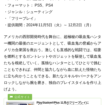
・フォーマット： PS5、PS4
・ジャンル：シューティング
・「フリープレイ」
・提供期間：2024年11月5日（火）～ 12月2日（月）
アメリカの西部開発時代を舞台に、超極秘の吸血鬼ハンタ
ー機関の最後のエージェントとして、吸血鬼の脅威からア
メリカ合衆国を救おう。激しくも直感的な戦闘では、稲妻
を燃料とするガントレットやガジェットを駆使して吸血鬼
たちを根絶していく。孤独なハンターとしてひとりで挑む
こともできれば、仲間と協力しながら血に飢えた怪物たち
に立ち向かうこともできる。新たなスキルやパークをアン
ロックしながら腕を磨き、独自のプレイスタイルを作り上
げよう。
PlayStation®Plus 11月のフリープレイに