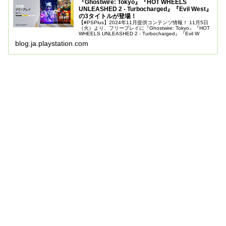
『Ghostwire: Tokyo』『HOT WHEELS
UNLEASHED 2 - Turbocharged』『Evil West』
の3タイトルが登場！
【#PSPlus】2024年11月提供コンテンツ情報！ 11月5日
（火）より、フリープレイに『Ghostwire: Tokyo』『HOT
WHEELS UNLEASHED 2 - Turbocharged』『Evil W
blog.ja.playstation.com