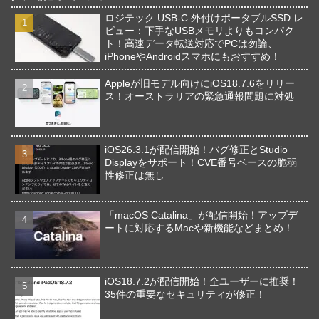
ロジテック USB-C 外付けポータブルSSD レ
ビュー：下手なUSBメモリよりもコンパク
ト！高速データ転送対応でPCは勿論、
iPhoneやAndroidスマホにもおすすめ！
Appleが旧モデル向けにiOS18.7.6をリリー
ス！オーストラリアの緊急通報問題に対処
iOS26.3.1が配信開始！バグ修正とStudio
Displayをサポート！CVE番号ベースの脆弱
性修正は無し
「macOS Catalina」が配信開始！アップデ
ートに対応するMacや新機能などまとめ！
iOS18.7.2が配信開始！全ユーザーに推奨！
35件の重要なセキュリティが修正！