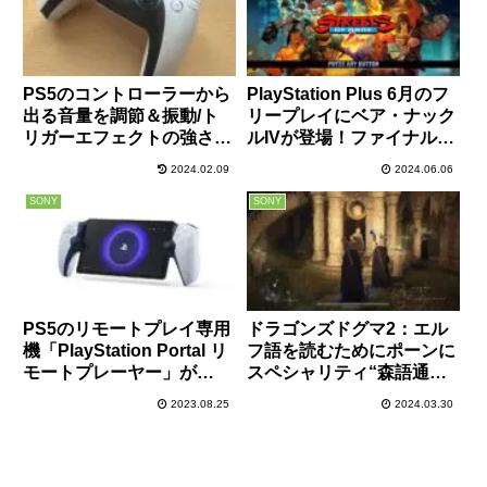
PS5のコントローラーから
PlayStation Plus 6月のフ
出る音量を調節＆振動/ト
リープレイにベア・ナック
リガーエフェクトの強さを
ルIVが登場！ファイナルフ
変更したりオフにする＆ヘ
ァイト好きならぜひプレイ
2024.02.09
2024.06.06
ッドホンの音量調節方法解
を！ローカル4人プレイに
説
対応しているので家族でも
SONY
SONY
楽しめる！
PS5のリモートプレイ専用
ドラゴンズドグマ2：エル
機「PlayStation Portal リ
フ語を読むためにポーンに
モートプレーヤー」が
スペシャリティ“森語通
2023年内に29,980円（税
訳”を習得させる方法
2023.08.25
2024.03.30
込）にて発売決定！色んな
意味で悩む製品！