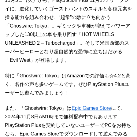
11月5日（火）から、PlayStation Plus 11月のフリープレ
イに、進化していくゴーストハントのスキルと各種元素を
操る能力を組み合わせ、“超常”の敵に立ち向かう
「Ghostwire: Tokyo」。ギミックや車種が増えてパワーア
ップした130以上の車を乗り回す「HOT WHEELS
UNLEASHED 2 – Turbocharged」。そして米国西部のス
ーパーヒーローとなり超自然的な恐怖に立ちはだかる
「Evil West」が登場します。
特に「Ghostwire: Tokyo」はAmazonでの評価も☆4.2と高
く、名作の声も多いゲームです。ぜひPlayStation Plusユ
ーザーは遊んでみましょう！
また、「Ghostwire: Tokyo」は
Epic Games Store
にて、
2024年11月8日AM1時まで無料配布中でもあります。
PlayStation Plusを契約していないユーザーでPCをお持ち
なら、Epic Games Storeでダウンロードして遊んでみる