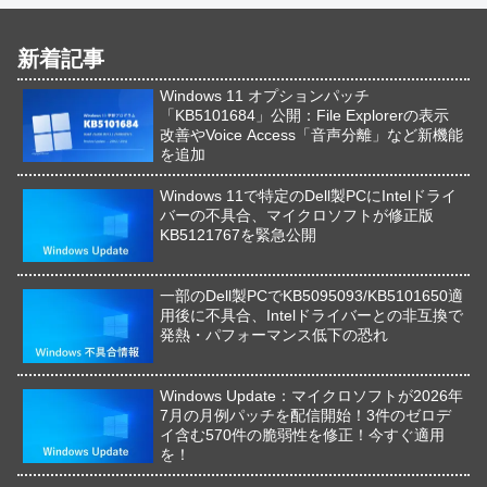
新着記事
Windows 11 オプションパッチ
「KB5101684」公開：File Explorerの表示
改善やVoice Access「音声分離」など新機能
を追加
Windows 11で特定のDell製PCにIntelドライ
バーの不具合、マイクロソフトが修正版
KB5121767を緊急公開
一部のDell製PCでKB5095093/KB5101650適
用後に不具合、Intelドライバーとの非互換で
発熱・パフォーマンス低下の恐れ
Windows Update：マイクロソフトが2026年
7月の月例パッチを配信開始！3件のゼロデ
イ含む570件の脆弱性を修正！今すぐ適用
を！