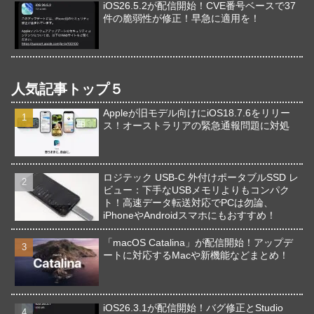
iOS26.5.2が配信開始！CVE番号ベースで37
件の脆弱性が修正！早急に適用を！
人気記事トップ５
Appleが旧モデル向けにiOS18.7.6をリリー
ス！オーストラリアの緊急通報問題に対処
ロジテック USB-C 外付けポータブルSSD レ
ビュー：下手なUSBメモリよりもコンパク
ト！高速データ転送対応でPCは勿論、
iPhoneやAndroidスマホにもおすすめ！
「macOS Catalina」が配信開始！アップデ
ートに対応するMacや新機能などまとめ！
iOS26.3.1が配信開始！バグ修正とStudio