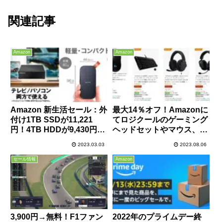
関連記事
Amazon
Amazon
Amazon 新生活セール：外
最大14％オフ！Amazonに
付け1TB SSDが11,221
てロジクールのゲーミング
円！4TB HDDが9,430円な
ヘッドセットやマウス、キ
ど、記録媒体が激安！
ーボード、ハンコンのお買
2023.03.03
2023.08.06
い得セールが開催中！
セール情報
Amazon
3,900円→無料！F1ファン
2022年のプライムデー終