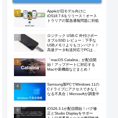
Appleが旧モデル向けに
iOS18.7.6をリリース！オース
トラリアの緊急通報問題に対処
ロジテック USB-C 外付けポー
タブルSSD レビュー：下手な
USBメモリよりもコンパクト！
高速データ転送対応でPCは勿
論、iPhoneやAndroidスマホに
もおすすめ！
「macOS Catalina」が配信開
始！アップデートに対応する
Macや新機能などまとめ！
Samsung製PCでWindows 11の
Cドライブにアクセスできなく
なる不具合｜Microsoftが調査中
iOS26.3.1が配信開始！バグ修
正とStudio Displayをサポー