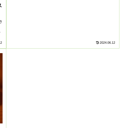
ス
表さ
人
12
2024.06.12