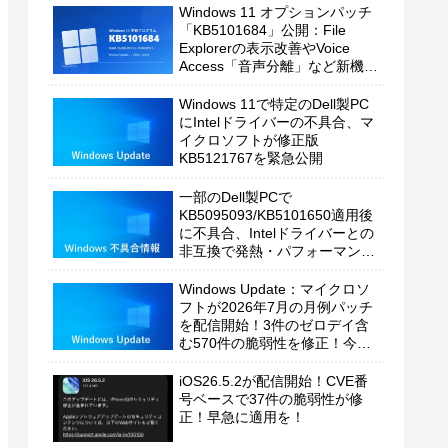
Windows 11 オプションパッチ
「KB5101684」公開：File
Explorerの表示改善やVoice
Access「音声分離」など新機能
を追加
Windows 11で特定のDell製PC
にIntelドライバーの不具合、マ
イクロソフトが修正版
KB5121767を緊急公開
一部のDell製PCで
KB5095093/KB5101650適用後
に不具合、Intelドライバーとの
非互換で発熱・パフォーマンス
低下の恐れ
Windows Update：マイクロソ
フトが2026年7月の月例パッチ
を配信開始！3件のゼロデイ含
む570件の脆弱性を修正！今す
ぐ適用を！
iOS26.5.2が配信開始！CVE番
号ベースで37件の脆弱性が修
正！早急に適用を！