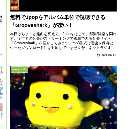
e
無料でJpopをアルバム単位で視聴できる
料
「Grooveshark」が凄い！
フ
本日はちょっと趣向を変えて、Jpopをはじめ、邦楽/洋楽を問わ
ず、全世界の音楽がストリーミングで視聴できる音楽サイト
「Grooveshark」を紹介してみます。mp3形式で音楽を保存と
いったダウンロードには対応していませんが、ネットラジオ
の...
12
2024.06.11
enjoypclife