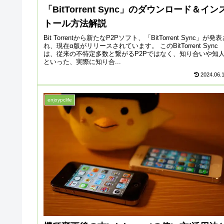
「BitTorrent Sync」のダウンロード＆イン
トール方法解説
Bit Torrentから新たなP2Pソフト、「BitTorrent Sync」が発
れ、現在α版がリリースされています。 このBitTorrent Sync
は、従来の不特定多数と繋がるP2Pではなく、知り合いや知
といった、実際に知り合...
2024.06.
enjoypclife