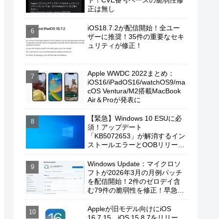
ト！CVE番号ベースの脆弱性修
正は無し
iOS18.7.2が配信開始！全ユー
ザーに推奨！35件の重要なセキ
ュリティが修正！
Apple WWDC 2022まとめ：
iOS16/iPadOS16/watchOS9/ma
cOS Ventura/M2搭載MacBook
Air＆Proが発表に
【緊急】Windows 10 ESUに必
須！アップデート
「KB5072653」が解消するイン
ストールエラーとOOBリリース
の背景
Windows Update：マイクロソ
フトが2026年3月の月例パッチ
を配信開始！2件のゼロデイ含
む79件の脆弱性を修正！早急に
適用を！
Appleが旧モデル向けにiOS
16.7.15、iOS 15.8.7をリリー