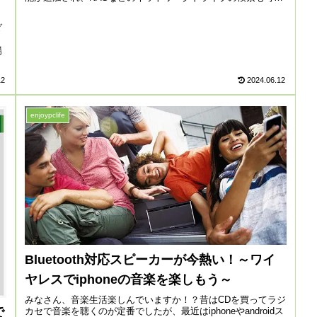
にな...
ダ
場
12
2024.06.12
enjoypclife
Bluetooth対応スピーカーが今熱い！～ワイ
ヤレスでiphoneの音楽を楽しもう～
みなさん、音楽生活楽しんでいますか！？昔はCDを買ってラジ
で
カセで音楽を聴くのが定番でしたが、最近はiphoneやandroidス