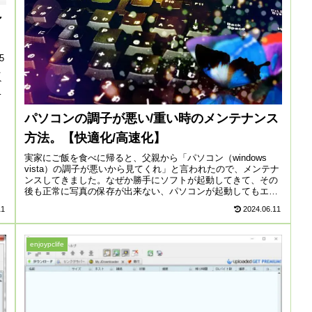
ン
5
こ
ト
成
パソコンの調子が悪い/重い時のメンテナンス
方法。【快適化/高速化】
実家にご飯を食べに帰ると、父親から「パソコン（windows
vista）の調子が悪いから見てくれ」と言われたので、メンテナ
ンスしてきました。なぜか勝手にソフトが起動してきて、その
後も正常に写真の保存が出来ない、パソコンが起動してもエラ
ー画...
11
2024.06.11
enjoypclife