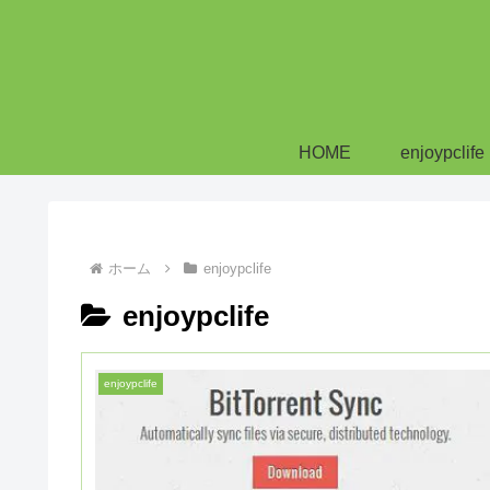
HOME
enjoypclife
ホーム
enjoypclife
enjoypclife
enjoypclife