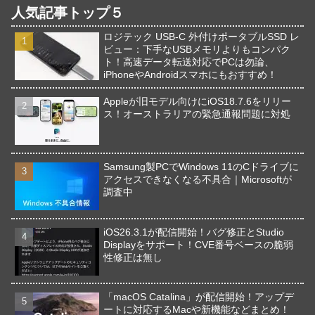
人気記事トップ５
ロジテック USB-C 外付けポータブルSSD レ
ビュー：下手なUSBメモリよりもコンパク
ト！高速データ転送対応でPCは勿論、
iPhoneやAndroidスマホにもおすすめ！
Appleが旧モデル向けにiOS18.7.6をリリー
ス！オーストラリアの緊急通報問題に対処
Samsung製PCでWindows 11のCドライブに
アクセスできなくなる不具合｜Microsoftが
調査中
iOS26.3.1が配信開始！バグ修正とStudio
Displayをサポート！CVE番号ベースの脆弱
性修正は無し
「macOS Catalina」が配信開始！アップデ
ートに対応するMacや新機能などまとめ！