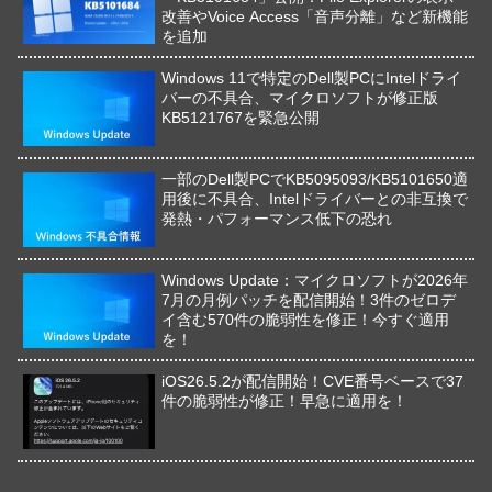
改善やVoice Access「音声分離」など新機能
を追加
Windows 11で特定のDell製PCにIntelドライ
バーの不具合、マイクロソフトが修正版
KB5121767を緊急公開
一部のDell製PCでKB5095093/KB5101650適
用後に不具合、Intelドライバーとの非互換で
発熱・パフォーマンス低下の恐れ
Windows Update：マイクロソフトが2026年
7月の月例パッチを配信開始！3件のゼロデ
イ含む570件の脆弱性を修正！今すぐ適用
を！
iOS26.5.2が配信開始！CVE番号ベースで37
件の脆弱性が修正！早急に適用を！