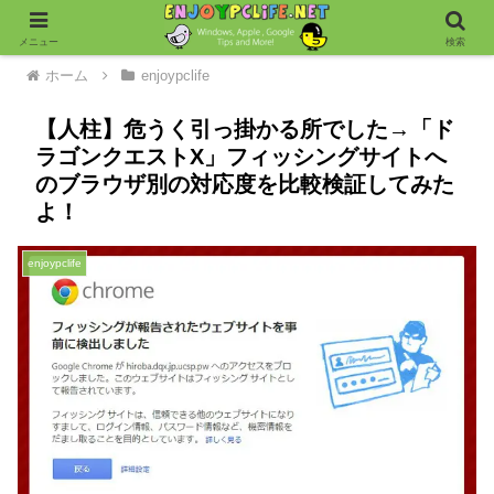
メニュー
検索
ホーム
enjoypclife
【人柱】危うく引っ掛かる所でした→「ド
ラゴンクエストX」フィッシングサイトへ
のブラウザ別の対応度を比較検証してみた
よ！
enjoypclife