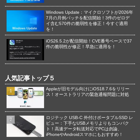
Windows Update：マイクロソフトが2026年
7月の月例パッチを配信開始！3件のゼロデ
イ含む570件の脆弱性を修正！今すぐ適用
を！
iOS26.5.2が配信開始！CVE番号ベースで37
件の脆弱性が修正！早急に適用を！
人気記事トップ５
Appleが旧モデル向けにiOS18.7.6をリリー
ス！オーストラリアの緊急通報問題に対処
ロジテック USB-C 外付けポータブルSSD レ
ビュー：下手なUSBメモリよりもコンパク
ト！高速データ転送対応でPCは勿論、
iPhoneやAndroidスマホにもおすすめ！