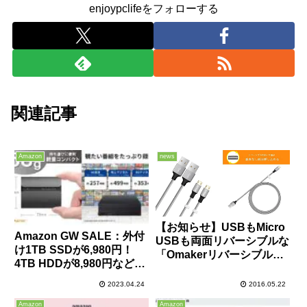
enjoypclifeをフォローする
関連記事
Amazon
news
【お知らせ】USBもMicro
Amazon GW SALE：外付
USBも両面リバーシブルな
け1TB SSDが6,980円！
「Omakerリバーシブルマ
4TB HDDが8,980円など、
イクロUSBケーブル 2本セ
記録媒体が激安！
ット」が再入荷したそうで
2023.04.24
2016.05.22
すよ～。
Amazon
Amazon