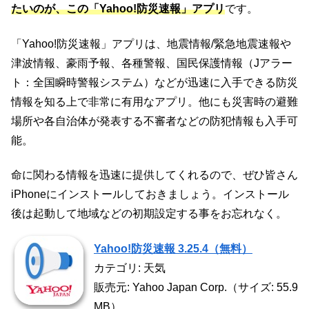
たいのが、この「Yahoo!防災速報」アプリ
です。
「Yahoo!防災速報」アプリは、地震情報/緊急地震速報や
津波情報、豪雨予報、各種警報、国民保護情報（Jアラー
ト：全国瞬時警報システム）などが迅速に入手できる防災
情報を知る上で非常に有用なアプリ。他にも災害時の避難
場所や各自治体が発表する不審者などの防犯情報も入手可
能。
命に関わる情報を迅速に提供してくれるので、ぜひ皆さん
iPhoneにインストールしておきましょう。インストール
後は起動して地域などの初期設定する事をお忘れなく。
Yahoo!防災速報 3.25.4（無料）
カテゴリ: 天気
販売元: Yahoo Japan Corp.（サイズ: 55.9
MB）