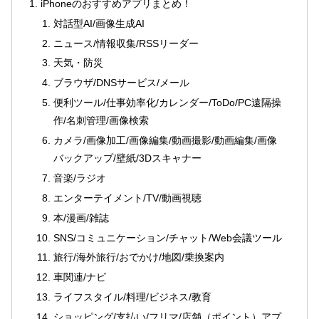
iPhoneのおすすめアプリまとめ！
対話型AI/画像生成AI
ニュース/情報収集/RSSリーダー
天気・防災
ブラウザ/DNSサービス/メール
便利ツール/仕事効率化/カレンダー/ToDo/PC遠隔操
作/名刺管理/画像検索
カメラ/画像加工/画像編集/動画撮影/動画編集/画像
バックアップ/壁紙/3Dスキャナー
音楽/ラジオ
エンターテイメント/TV/動画視聴
本/漫画/雑誌
SNS/コミュニケーション/チャット/Web会議ツール
旅行/海外旅行/おでかけ/地図/乗換案内
車関連/ナビ
ライフスタイル/料理/ビジネス/教育
ショッピング/支払い/フリマ/店舗（ポイント）アプ