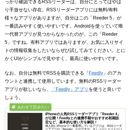
っかり確認できるRSSリーダーは、自分にとってはやは
り手放せない存在。RSSリーダーアプリには無料/有料
様々なアプリがありますが、自分はこの「Reeder 5」が
一番読みやすく使いやすいです。Androidを使っていて唯
一代替アプリが見つからなかったのが、この「Reeder
5」ですね。有料アプリではありますが、お気に入りサイ
トの情報収集をしたいならぜひ試してみてください。とに
かくUIがシンプルで見やすく、最高に使いやすいです。
なお、自分は無料でRSSを購読できる「
Feedly
」のアカ
ウントと連携して使用しています。無料のRSSリーダー
アプリが欲しいなら、
「Feedly」アプリ
を使うと良いで
しょう。
iPhoneの人気RSSリーダーアプリ「Reeder 4」
が公開！Feedlyとの連携手順やおすすめ初期設
定など、基本的な使い方を解説！
個人的にiPhoneで一番愛用しているアプリは、RSSリーダ
ーアプリの「Reeder」なのですが、久しぶりにメジャーバ