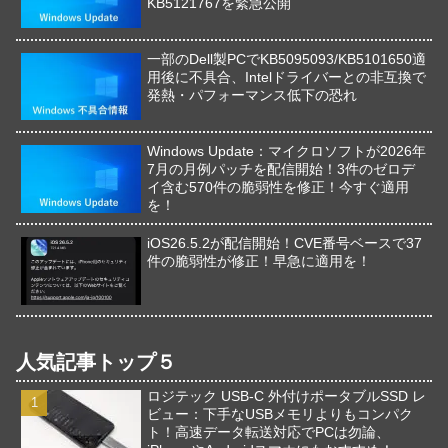
KB5121767を緊急公開
一部のDell製PCでKB5095093/KB5101650適
用後に不具合、Intelドライバーとの非互換で
発熱・パフォーマンス低下の恐れ
Windows Update：マイクロソフトが2026年
7月の月例パッチを配信開始！3件のゼロデ
イ含む570件の脆弱性を修正！今すぐ適用
を！
iOS26.5.2が配信開始！CVE番号ベースで37
件の脆弱性が修正！早急に適用を！
人気記事トップ５
ロジテック USB-C 外付けポータブルSSD レ
ビュー：下手なUSBメモリよりもコンパク
ト！高速データ転送対応でPCは勿論、