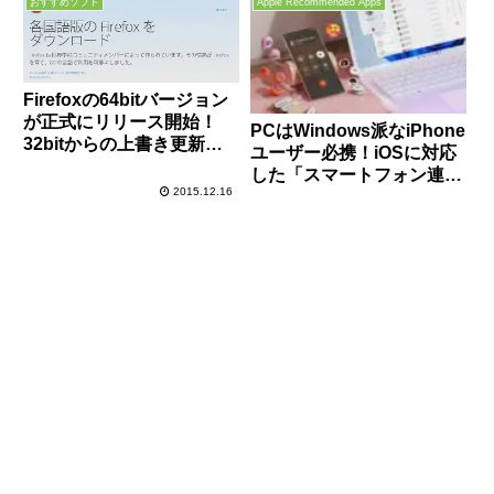
おすすめソフト
Apple Recommended Apps
Firefoxの64bitバージョン
が正式にリリース開始！
PCはWindows派なiPhone
32bitからの上書き更新方
ユーザー必携！iOSに対応
法と64bitに出来たか確認
した「スマートフォン連
する方法をまとめてみまし
2015.12.16
携」の使い方・設定手順を
た！
解説！