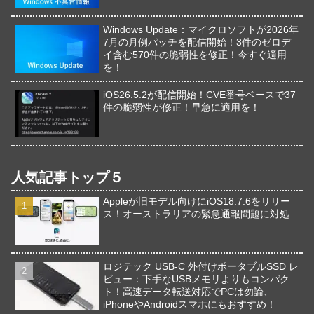
Windows Update：マイクロソフトが2026年
7月の月例パッチを配信開始！3件のゼロデ
イ含む570件の脆弱性を修正！今すぐ適用
を！
iOS26.5.2が配信開始！CVE番号ベースで37
件の脆弱性が修正！早急に適用を！
人気記事トップ５
Appleが旧モデル向けにiOS18.7.6をリリー
ス！オーストラリアの緊急通報問題に対処
ロジテック USB-C 外付けポータブルSSD レ
ビュー：下手なUSBメモリよりもコンパク
ト！高速データ転送対応でPCは勿論、
iPhoneやAndroidスマホにもおすすめ！