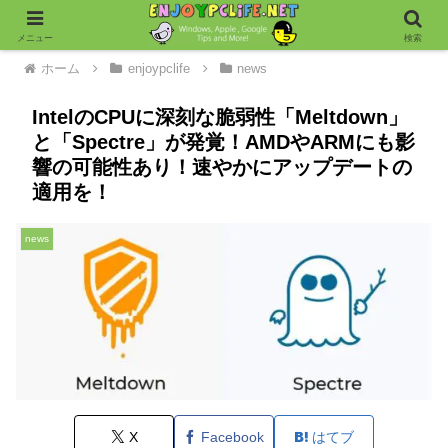
メニュー
検索
ホーム
enjoypclife
news
IntelのCPUに深刻な脆弱性「Meltdown」
と「Spectre」が発覚！AMDやARMにも影
響の可能性あり！速やかにアップデートの
適用を！
news
X
Facebook
はてブ