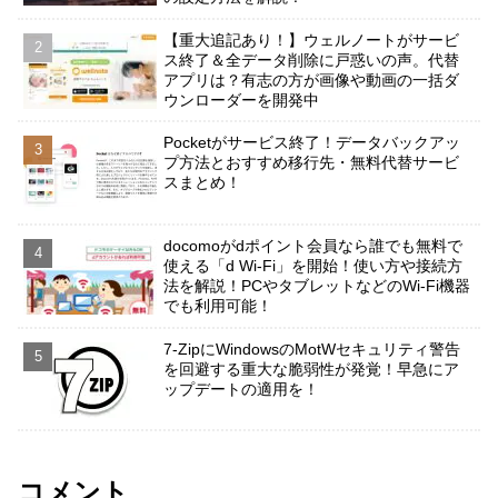
【重大追記あり！】ウェルノートがサービ
ス終了＆全データ削除に戸惑いの声。代替
アプリは？有志の方が画像や動画の一括ダ
ウンローダーを開発中
Pocketがサービス終了！データバックアッ
プ方法とおすすめ移行先・無料代替サービ
スまとめ！
docomoがdポイント会員なら誰でも無料で
使える「d Wi-Fi」を開始！使い方や接続方
法を解説！PCやタブレットなどのWi-Fi機器
でも利用可能！
7-ZipにWindowsのMotWセキュリティ警告
を回避する重大な脆弱性が発覚！早急にア
ップデートの適用を！
コメント