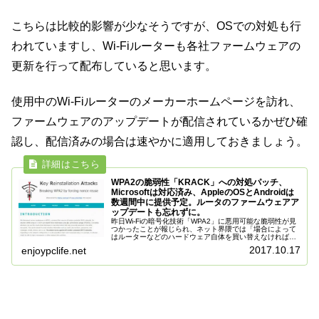
こちらは比較的影響が少なそうですが、OSでの対処も行
われていますし、Wi-Fiルーターも各社ファームウェアの
更新を行って配布していると思います。
使用中のWi-Fiルーターのメーカーホームページを訪れ、
ファームウェアのアップデートが配信されているかぜひ確
認し、配信済みの場合は速やかに適用しておきましょう。
WPA2の脆弱性「KRACK」への対処パッチ、
Microsoftは対応済み、AppleのOSとAndroidは
数週間中に提供予定。ルータのファームウェアア
ップデートも忘れずに。
昨日Wi-Fiの暗号化技術「WPA2」に悪用可能な脆弱性が見
つかったことが報じられ、ネット界隈では「場合によって
はルーターなどのハードウェア自体を買い替えなければ対
処できないのでは？」などと様々な憶測も流れてかなりの
2017.10.17
enjoypclife.net
大騒ぎとなりました。結果...