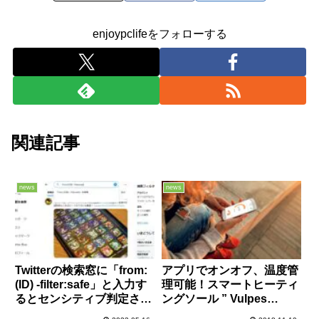
enjoypclifeをフォローする
関連記事
news
news
Twitterの検索窓に「from:
アプリでオンオフ、温度管
(ID) -filter:safe」と入力す
理可能！スマートヒーティ
るとセンシティブ判定され
ングソール ” Vulpes
たツイートが分かると話題
Heated Insole ”が登場！