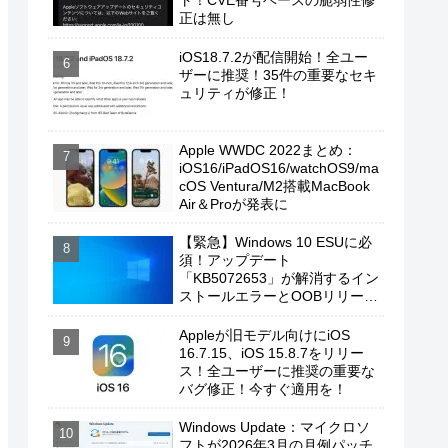
ト！CVE番号ベースの脆弱性修
正は無し
iOS18.7.2が配信開始！全ユー
ザーに推奨！35件の重要なセキ
ュリティが修正！
Apple WWDC 2022まとめ：
iOS16/iPadOS16/watchOS9/ma
cOS Ventura/M2搭載MacBook
Air＆Proが発表に
【緊急】Windows 10 ESUに必
須！アップデート
「KB5072653」が解消するイン
ストールエラーとOOBリリース
の背景
Appleが旧モデル向けにiOS
16.7.15、iOS 15.8.7をリリー
ス！全ユーザーに推奨の重要な
バグ修正！今すぐ適用を！
Windows Update：マイクロソ
フトが2026年3月の月例パッチ