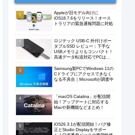
Appleが旧モデル向けに
iOS18.7.6をリリース！オース
トラリアの緊急通報問題に対処
ロジテック USB-C 外付けポー
タブルSSD レビュー：下手な
USBメモリよりもコンパクト！
高速データ転送対応でPCは勿
論、iPhoneやAndroidスマホに
もおすすめ！
Samsung製PCでWindows 11の
Cドライブにアクセスできなく
なる不具合｜Microsoftが調査中
「macOS Catalina」が配信開
始！アップデートに対応する
Macや新機能などまとめ！
iOS26.3.1が配信開始！バグ修
正とStudio Displayをサポー