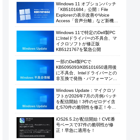
Windows 11 オプションパッチ
「KB5101684」公開：File
Explorerの表示改善やVoice
Access「音声分離」など新機能
を追加
Windows 11で特定のDell製PC
にIntelドライバーの不具合、マ
イクロソフトが修正版
KB5121767を緊急公開
一部のDell製PCで
KB5095093/KB5101650適用後
に不具合、Intelドライバーとの
非互換で発熱・パフォーマンス
低下の恐れ
Windows Update：マイクロソ
フトが2026年7月の月例パッチ
を配信開始！3件のゼロデイ含
む570件の脆弱性を修正！今す
ぐ適用を！
iOS26.5.2が配信開始！CVE番
号ベースで37件の脆弱性が修
正！早急に適用を！