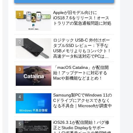
Appleが旧モデル向けに
iOS18.7.6をリリース！オース
トラリアの緊急通報問題に対処
ロジテック USB-C 外付けポー
タブルSSD レビュー：下手な
USBメモリよりもコンパクト！
高速データ転送対応でPCは勿
論、iPhoneやAndroidスマホに
もおすすめ！
「macOS Catalina」が配信開
始！アップデートに対応する
Macや新機能などまとめ！
Samsung製PCでWindows 11の
Cドライブにアクセスできなく
なる不具合｜Microsoftが調査中
iOS26.3.1が配信開始！バグ修
正とStudio Displayをサポー