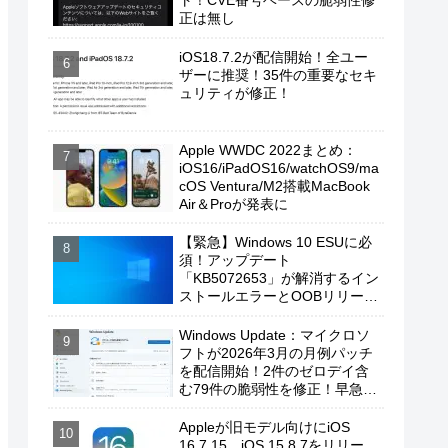
ト！CVE番号ベースの脆弱性修
正は無し
iOS18.7.2が配信開始！全ユー
ザーに推奨！35件の重要なセキ
ュリティが修正！
Apple WWDC 2022まとめ：
iOS16/iPadOS16/watchOS9/ma
cOS Ventura/M2搭載MacBook
Air＆Proが発表に
【緊急】Windows 10 ESUに必
須！アップデート
「KB5072653」が解消するイン
ストールエラーとOOBリリース
の背景
Windows Update：マイクロソ
フトが2026年3月の月例パッチ
を配信開始！2件のゼロデイ含
む79件の脆弱性を修正！早急に
適用を！
Appleが旧モデル向けにiOS
16.7.15、iOS 15.8.7をリリー