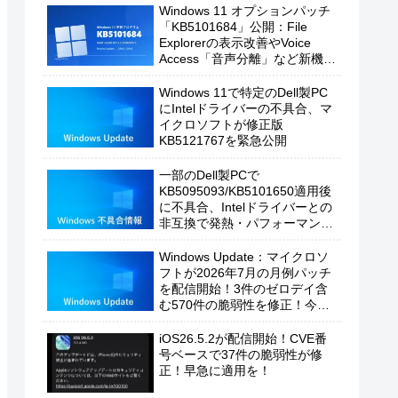
Windows 11 オプションパッチ
「KB5101684」公開：File
Explorerの表示改善やVoice
Access「音声分離」など新機能
を追加
Windows 11で特定のDell製PC
にIntelドライバーの不具合、マ
イクロソフトが修正版
KB5121767を緊急公開
一部のDell製PCで
KB5095093/KB5101650適用後
に不具合、Intelドライバーとの
非互換で発熱・パフォーマンス
低下の恐れ
Windows Update：マイクロソ
フトが2026年7月の月例パッチ
を配信開始！3件のゼロデイ含
む570件の脆弱性を修正！今す
ぐ適用を！
iOS26.5.2が配信開始！CVE番
号ベースで37件の脆弱性が修
正！早急に適用を！