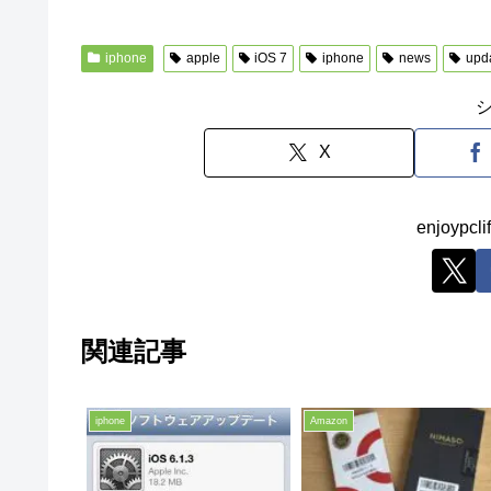
iphone
apple
iOS 7
iphone
news
upd
X
enjoyp
関連記事
iphone
Amazon