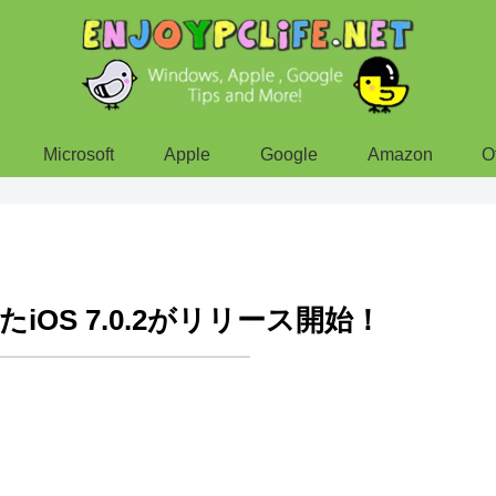
Microsoft
Apple
Google
Amazon
O
OS 7.0.2がリリース開始！