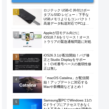
ロジテック USB-C 外付けポー
タブルSSD レビュー：下手な
USBメモリよりもコンパクト！
高速データ転送対応でPCは勿
論、iPhoneやAndroidスマホに
もおすすめ！
Appleが旧モデル向けに
iOS18.7.6をリリース！オース
トラリアの緊急通報問題に対処
iOS26.3.1が配信開始！バグ修
正とStudio Displayをサポー
ト！CVE番号ベースの脆弱性修
正は無し
「macOS Catalina」が配信開
始！アップデートに対応する
Macや新機能などまとめ！
Samsung製PCでWindows 11の
Cドライブにアクセスできなく