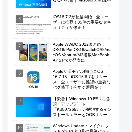
なる不具合｜Microsoftが調査中
iOS18.7.2が配信開始！全ユー
ザーに推奨！35件の重要なセキ
ュリティが修正！
Apple WWDC 2022まとめ：
iOS16/iPadOS16/watchOS9/ma
cOS Ventura/M2搭載MacBook
Air＆Proが発表に
Appleが旧モデル向けにiOS
16.7.15、iOS 15.8.7をリリー
ス！全ユーザーに推奨の重要な
バグ修正！今すぐ適用を！
【緊急】Windows 10 ESUに必
須！アップデート
「KB5072653」が解消するイン
ストールエラーとOOBリリース
の背景
Windows Update：マイクロソ
フトが2026年3月の月例パッチ