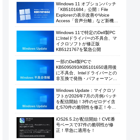
Windows 11 オプションパッチ
「KB5101684」公開：File
Explorerの表示改善やVoice
Access「音声分離」など新機能
を追加
Windows 11で特定のDell製PC
にIntelドライバーの不具合、マ
イクロソフトが修正版
KB5121767を緊急公開
一部のDell製PCで
KB5095093/KB5101650適用後
に不具合、Intelドライバーとの
非互換で発熱・パフォーマンス
低下の恐れ
Windows Update：マイクロソ
フトが2026年7月の月例パッチ
を配信開始！3件のゼロデイ含
む570件の脆弱性を修正！今す
ぐ適用を！
iOS26.5.2が配信開始！CVE番
号ベースで37件の脆弱性が修
正！早急に適用を！