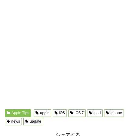
Apple Tips
apple
iOS
iOS 7
ipad
iphone
news
update
シェアする