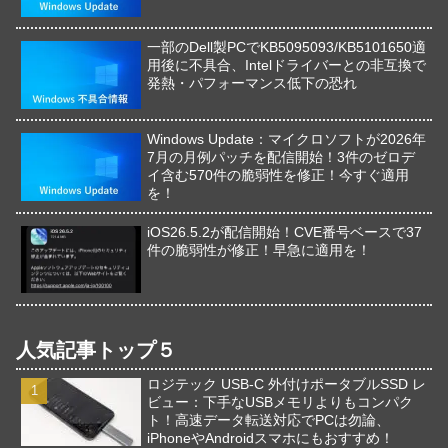
一部のDell製PCでKB5095093/KB5101650適
用後に不具合、Intelドライバーとの非互換で
発熱・パフォーマンス低下の恐れ
Windows Update：マイクロソフトが2026年
7月の月例パッチを配信開始！3件のゼロデ
イ含む570件の脆弱性を修正！今すぐ適用
を！
iOS26.5.2が配信開始！CVE番号ベースで37
件の脆弱性が修正！早急に適用を！
人気記事トップ５
ロジテック USB-C 外付けポータブルSSD レ
ビュー：下手なUSBメモリよりもコンパク
ト！高速データ転送対応でPCは勿論、
iPhoneやAndroidスマホにもおすすめ！