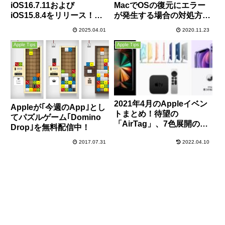
iOS16.7.11および
MacでOSの復元にエラー
iOS15.8.4をリリース！全
が発生する場合の対処方法
ユーザーに推奨！重要なセ
を公開
2025.04.01
2020.11.23
キュリティ修正が含まれる
ので早急に適用を！
Apple Tips
Apple Tips
2021年4月のAppleイベン
Appleが｢今週のApp｣とし
トまとめ！待望の
てパズルゲーム｢Domino
「AirTag」、7色展開の
Drop｣を無料配信中！
「iMac」、M1＆mini-LED
2017.07.31
2022.04.10
搭載「iPad Pro」など盛り
沢山の内容！