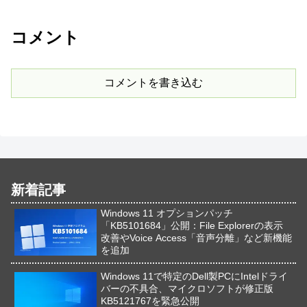
コメント
コメントを書き込む
新着記事
Windows 11 オプションパッチ
「KB5101684」公開：File Explorerの表示
改善やVoice Access「音声分離」など新機能
を追加
Windows 11で特定のDell製PCにIntelドライ
バーの不具合、マイクロソフトが修正版
KB5121767を緊急公開