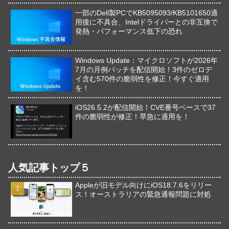
一部のDell製PCでKB5095093/KB5101650適
用後に不具合、Intelドライバーとの非互換で
発熱・パフォーマンス低下の恐れ
Windows Update：マイクロソフトが2026年
7月の月例パッチを配信開始！3件のゼロデ
イ含む570件の脆弱性を修正！今すぐ適用
を！
iOS26.5.2が配信開始！CVE番号ベースで37
件の脆弱性が修正！早急に適用を！
人気記事トップ５
Appleが旧モデル向けにiOS18.7.6をリリー
ス！オーストラリアの緊急通報問題に対処