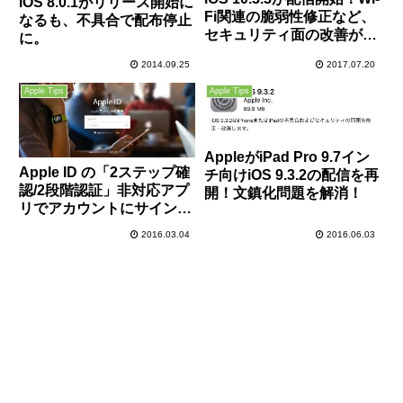
iOS 8.0.1がリリース開始に
Fi関連の脆弱性修正など、
なるも、不具合で配布停止
セキュリティ面の改善がメ
に。
イン。早急にアップデート
2014.09.25
2017.07.20
しておきましょう！
Apple Tips
Apple Tips
AppleがiPad Pro 9.7イン
Apple ID の「2ステップ確
チ向けiOS 9.3.2の配信を再
認/2段階認証」非対応アプ
開！文鎮化問題を解消！
リでアカウントにサインイ
ン/パスワード入力する方
2016.03.04
2016.06.03
法