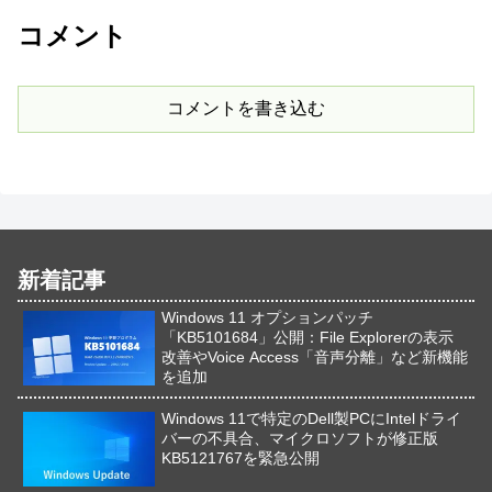
コメント
コメントを書き込む
新着記事
Windows 11 オプションパッチ
「KB5101684」公開：File Explorerの表示
改善やVoice Access「音声分離」など新機能
を追加
Windows 11で特定のDell製PCにIntelドライ
バーの不具合、マイクロソフトが修正版
KB5121767を緊急公開