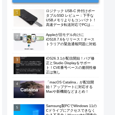
ロジテック USB-C 外付けポー
タブルSSD レビュー：下手な
USBメモリよりもコンパクト！
高速データ転送対応でPCは勿
論、iPhoneやAndroidスマホに
もおすすめ！
Appleが旧モデル向けに
iOS18.7.6をリリース！オース
トラリアの緊急通報問題に対処
iOS26.3.1が配信開始！バグ修
正とStudio Displayをサポー
ト！CVE番号ベースの脆弱性修
正は無し
「macOS Catalina」が配信開
始！アップデートに対応する
Macや新機能などまとめ！
Samsung製PCでWindows 11の
Cドライブにアクセスできなく