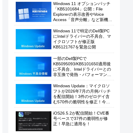
Windows 11 オプションパッチ
「KB5101684」公開：File
Explorerの表示改善やVoice
Access「音声分離」など新機能
を追加
Windows 11で特定のDell製PC
にIntelドライバーの不具合、マ
イクロソフトが修正版
KB5121767を緊急公開
一部のDell製PCで
KB5095093/KB5101650適用後
に不具合、Intelドライバーとの
非互換で発熱・パフォーマンス
低下の恐れ
Windows Update：マイクロソ
フトが2026年7月の月例パッチ
を配信開始！3件のゼロデイ含
む570件の脆弱性を修正！今す
ぐ適用を！
iOS26.5.2が配信開始！CVE番
号ベースで37件の脆弱性が修
正！早急に適用を！