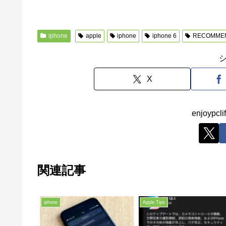
iphone
apple
iphone
iphone 6
RECOMME
X
enjoyp
関連記事
iphone
Apple Tips