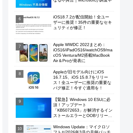
なる不具合｜Microsoftが調査中
iOS18.7.2が配信開始！全ユー
ザーに推奨！35件の重要なセキ
ュリティが修正！
Apple WWDC 2022まとめ：
iOS16/iPadOS16/watchOS9/ma
cOS Ventura/M2搭載MacBook
Air＆Proが発表に
Appleが旧モデル向けにiOS
16.7.15、iOS 15.8.7をリリー
ス！全ユーザーに推奨の重要な
バグ修正！今すぐ適用を！
【緊急】Windows 10 ESUに必
須！アップデート
「KB5072653」が解消するイン
ストールエラーとOOBリリース
の背景
Windows Update：マイクロソ
フトが2026年3月の月例パッチ