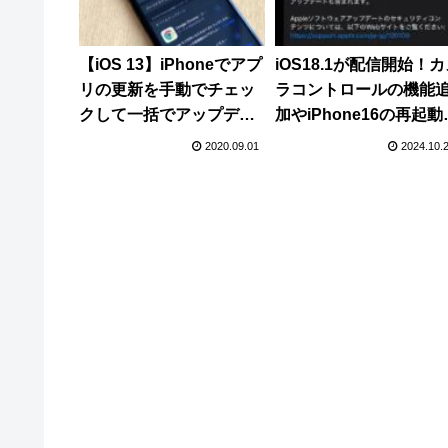
【iOS 13】iPhoneでアプ
iOS18.1が配信開始！
リの更新を手動でチェッ
ラコントロールの機能
クして一括でアップデー
加やiPhone16の再起動
トする方法
題修正、バグや脆弱性
2020.09.01
2024.10.
修正など。米国では
Apple Intelligenceの
も開始に