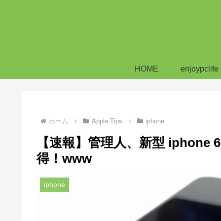
HOME
enjoypclife
ホーム
Apple Tips
iphone
【速報】管理人、新型 iphone
得！www
iphone