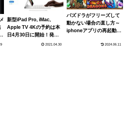
パズドラがフリーズして
カメ
新型iPad Pro, iMac,
動かない場合の直し方～
追
Apple TV 4Kの予約は本
iphoneアプリの再起動方
問
日4月30日に開始！発売
法～
の
日は5月21日との噂
29
2021.04.30
2024.06.11
提供