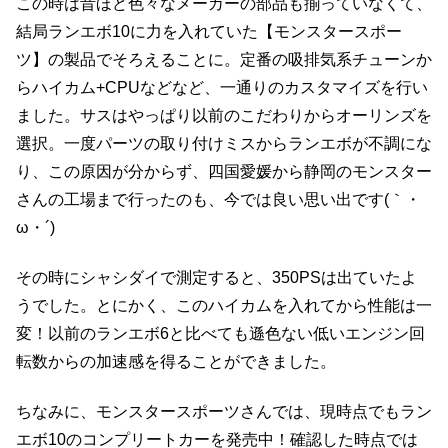
この時は昔ほど色々なメーカーの部品も揃っていなくて、
結局ランエボ10に力を入れていた【モンスタースポー
ツ】の製品でそろえることに。定番の吸排気系チューンか
らハイカム+CPUなどなど、一通りのカスタマイズを行い
ました。サスはやっぱり以前のこだわりからオーリンズを
選択。一度パーツの取り付けミスからランエボが不調にな
り、この原因が分からず、四国愛媛から静岡のモンスター
さんの工場まで行ったのも、今では良い思い出です(｀・
ω・´)
その時にシャシダイで測定すると、350PSは出ていたよ
うでした。とにかく、このハイカムを入れてから性能は一
変！以前のランエボ6と比べても遜色ない低いエンジン回
転数からの加速感を得ることができました。
ちなみに、モンスタースポーツさんでは、現時点でもラン
エボ10のコンプリートカーを発売中！確認した時点では