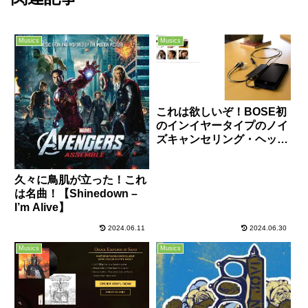
Musics
Musics
これは欲しいぞ！BOSE初
のインイヤータイプのノイ
ズキャンセリング・ヘッド
ホン「QuietComfort 20i」
が新登場！
久々に鳥肌が立った！これ
は名曲！【Shinedown –
I’m Alive】
2024.06.11
2024.06.30
Musics
Musics