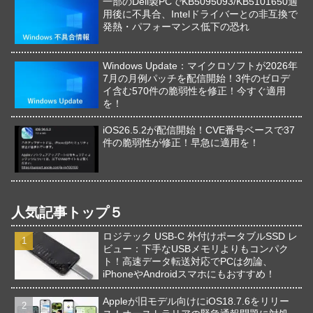
一部のDell製PCでKB5095093/KB5101650適
用後に不具合、Intelドライバーとの非互換で
発熱・パフォーマンス低下の恐れ
Windows Update：マイクロソフトが2026年
7月の月例パッチを配信開始！3件のゼロデ
イ含む570件の脆弱性を修正！今すぐ適用
を！
iOS26.5.2が配信開始！CVE番号ベースで37
件の脆弱性が修正！早急に適用を！
人気記事トップ５
ロジテック USB-C 外付けポータブルSSD レ
ビュー：下手なUSBメモリよりもコンパク
ト！高速データ転送対応でPCは勿論、
iPhoneやAndroidスマホにもおすすめ！
Appleが旧モデル向けにiOS18.7.6をリリー