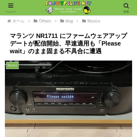
メニュー
検索
ホーム
Others
blog
Musics
マランツ NR1711 にファームウェアアップ
デートが配信開始、早速適用も「Please
wait」のまま固まる不具合に遭遇
Musics