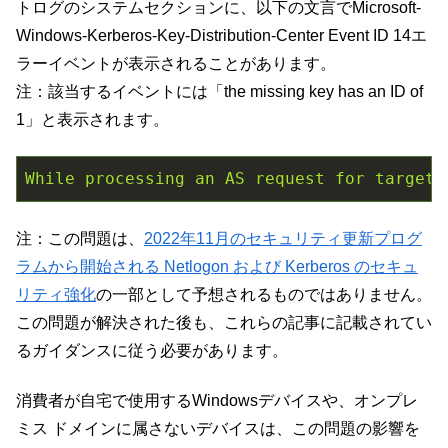
トログのシステムセクションに、以下の文言でMicrosoft-
Windows-Kerberos-Key-Distribution-Center Event ID 14エ
ラーイベントが表示されることがあります。
注：該当するイベントには「the missing key has an ID of
1」と表示されます。
While
processing
an
AS
request
for
target
注：この問題は、
2022年11月のセキュリティ更新プログ
ラムから開始される Netlogon および Kerberos のセキュ
リティ強化
の一部として予想されるものではありません。
この問題が解決された後も、これらの記事に記載されてい
るガイダンスに従う必要があります。
消費者が自宅で使用するWindowsデバイスや、オンプレ
ミス ドメインに属さないデバイスは、この問題の影響を