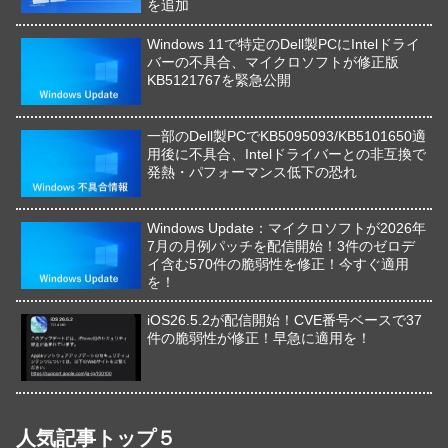
を追加
Windows 11で特定のDell製PCにIntelドライ
バーの不具合、マイクロソフトが修正版
KB5121767を緊急公開
一部のDell製PCでKB5095093/KB5101650適
用後に不具合、Intelドライバーとの非互換で
発熱・パフォーマンス低下の恐れ
Windows Update：マイクロソフトが2026年
7月の月例パッチを配信開始！3件のゼロデ
イ含む570件の脆弱性を修正！今すぐ適用
を！
iOS26.5.2が配信開始！CVE番号ベースで37
件の脆弱性が修正！早急に適用を！
人気記事トップ５