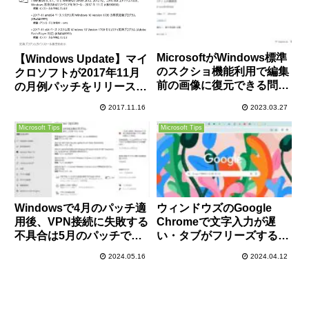
MicrosoftがWindows標準
【Windows Update】マイ
のスクショ機能利用で編集
クロソフトが2017年11月
前の画像に復元できる問題
の月例パッチをリリース。
を修正、各自アップデート
今のところ大きな不具合報
2017.11.16
2023.03.27
の適用を
告は無し。Adobe Flash
Playerのアップデートもお
Microsoft Tips
Microsoft Tips
忘れなく！
Windowsで4月のパッチ適
ウィンドウズのGoogle
用後、VPN接続に失敗する
Chromeで文字入力が遅
不具合は5月のパッチで解
い・タブがフリーズする場
決済み！困っている方はア
合の原因と対処方法
2024.05.16
2024.04.12
ップデートを！