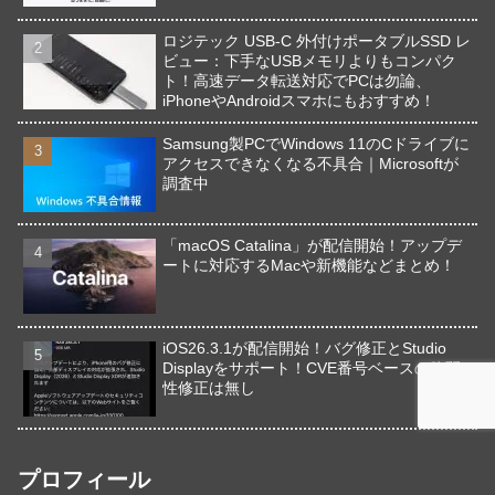
ロジテック USB-C 外付けポータブルSSD レ
ビュー：下手なUSBメモリよりもコンパク
ト！高速データ転送対応でPCは勿論、
iPhoneやAndroidスマホにもおすすめ！
Samsung製PCでWindows 11のCドライブに
アクセスできなくなる不具合｜Microsoftが
調査中
「macOS Catalina」が配信開始！アップデ
ートに対応するMacや新機能などまとめ！
iOS26.3.1が配信開始！バグ修正とStudio
Displayをサポート！CVE番号ベースの脆弱
性修正は無し
プロフィール