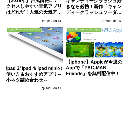
【2019年】台風情報にア
キャンディークラッシュ好
クセスしやすい天気アプリ
きなら必携！新作「キャン
はどれだ！人気の天気アプ
ディークラッシュソーダ」
リを比較検証！おすすめ防
がリリース開始に！
2019.08.14
2015.01.26
災速報アプリの紹介も！
Apple Recommended Apps
Apple Recommended Apps
【iphone】Appleが今週の
Appで「PAC-MAN
ipad 3/ ipad 4/ ipad miniの
Friends」を無料配信中！
使い方＆おすすめアプリ～
小ネタ詰め合わせ～
2024.06.11