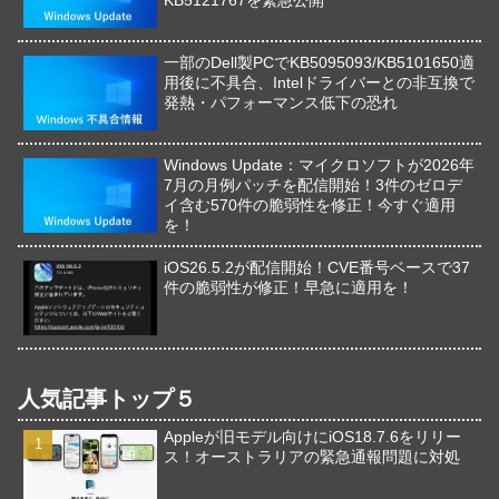
一部のDell製PCでKB5095093/KB5101650適
用後に不具合、Intelドライバーとの非互換で
発熱・パフォーマンス低下の恐れ
Windows Update：マイクロソフトが2026年
7月の月例パッチを配信開始！3件のゼロデ
イ含む570件の脆弱性を修正！今すぐ適用
を！
iOS26.5.2が配信開始！CVE番号ベースで37
件の脆弱性が修正！早急に適用を！
人気記事トップ５
Appleが旧モデル向けにiOS18.7.6をリリー
ス！オーストラリアの緊急通報問題に対処