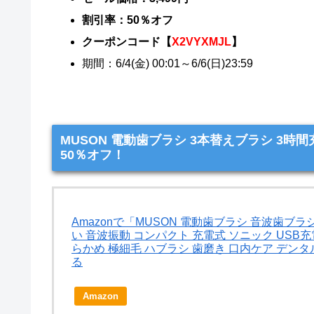
割引率：50％オフ
クーポンコード【
X2VYXMJL
】
期間：6/4(金) 00:01～6/6(日)23:59
MUSON 電動歯ブラシ 3本替えブラシ 3時間
50％オフ！
Amazonで「MUSON 電動歯ブラシ 音波歯ブラ
い 音波振動 コンパクト 充電式 ソニック USB
らかめ 極細毛 ハブラシ 歯磨き 口内ケア デン
る
Amazon