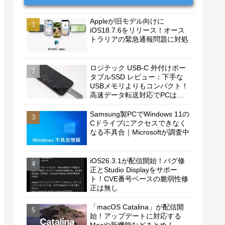
Appleが旧モデル向けに
iOS18.7.6をリリース！オース
トラリアの緊急通報問題に対処
ロジテック USB-C 外付けポー
タブルSSD レビュー：下手な
USBメモリよりもコンパクト！
高速データ転送対応でPCは勿
論、iPhoneやAndroidスマホに
もおすすめ！
Samsung製PCでWindows 11の
Cドライブにアクセスできなく
なる不具合｜Microsoftが調査中
iOS26.3.1が配信開始！バグ修
正とStudio Displayをサポー
ト！CVE番号ベースの脆弱性修
正は無し
「macOS Catalina」が配信開
始！アップデートに対応する