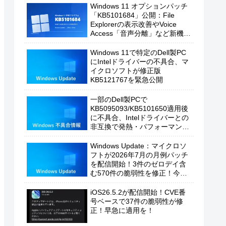
Windows 11 オプションパッチ
「KB5101684」公開：File
Explorerの表示改善やVoice
Access「音声分離」など新機能
を追加
Windows 11で特定のDell製PC
にIntelドライバーの不具合、マ
イクロソフトが修正版
KB5121767を緊急公開
一部のDell製PCで
KB5095093/KB5101650適用後
に不具合、Intelドライバーとの
非互換で発熱・パフォーマンス
低下の恐れ
Windows Update：マイクロソ
フトが2026年7月の月例パッチ
を配信開始！3件のゼロデイ含
む570件の脆弱性を修正！今す
ぐ適用を！
iOS26.5.2が配信開始！CVE番
号ベースで37件の脆弱性が修
正！早急に適用を！