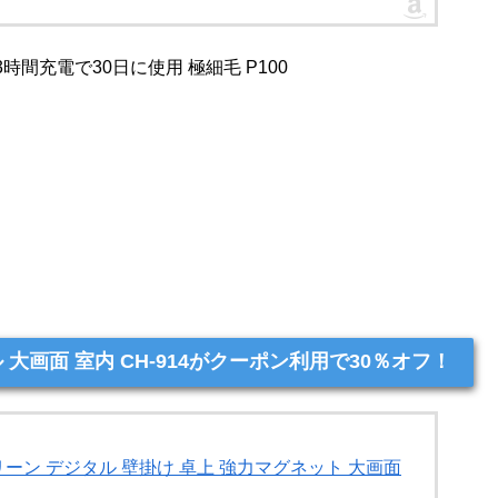
3時間充電で30日に使用 極細毛 P100
 大画面 室内 CH-914がクーポン利用で30％オフ！
クリーン デジタル 壁掛け 卓上 強力マグネット 大画面