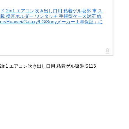
ド 2in1 エアコン吹き出し口用 粘着ゲル吸盤 車 ス
車載 携帯ホルダー ワンタッチ 手帳型ケース対応 縦
Huawei/Galaxy/LG/Sonyメーカー１年保証」に
2in1 エアコン吹き出し口用 粘着ゲル吸盤 S113