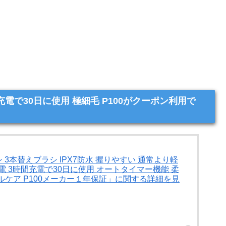
充電で30日に使用 極細毛 P100がクーポン利用で
シ 3本替えブラシ IPX7防水 握りやすい 通常より軽
充電 3時間充電で30日に使用 オートタイマー機能 柔
タルケア P100メーカー１年保証」に関する詳細を見