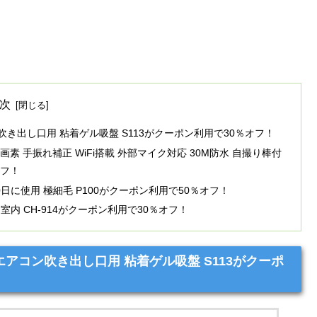
次
コン吹き出し口用 粘着ゲル吸盤 S113がクーポン利用で30％オフ！
万画素 手振れ補正 WiFi搭載 外部マイク対応 30M防水 自撮り棒付
オフ！
0日に使用 極細毛 P100がクーポン利用で50％オフ！
 室内 CH-914がクーポン利用で30％オフ！
1 エアコン吹き出し口用 粘着ゲル吸盤 S113がクーポ