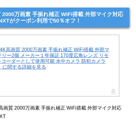
 2000万画素 手振れ補正 WiFi搭載 外部マイク対応
-NXTがクーポン利用で50％オフ！
4K高画質 2000万画素 手振れ補正 WiFi搭載 外部マ
ッテリー2個 メーカー１年保証 170度広角レンズ リモ
ブレコーダーとして使用可能 水中カメラ 防犯カメラ
)」に関する詳細を見る
高画質 2000万画素 手振れ補正 WiFi搭載 外部マイク対応
XT