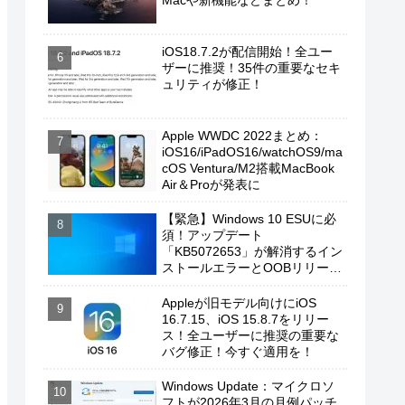
Macや新機能などまとめ！
iOS18.7.2が配信開始！全ユー
ザーに推奨！35件の重要なセキ
ュリティが修正！
Apple WWDC 2022まとめ：
iOS16/iPadOS16/watchOS9/ma
cOS Ventura/M2搭載MacBook
Air＆Proが発表に
【緊急】Windows 10 ESUに必
須！アップデート
「KB5072653」が解消するイン
ストールエラーとOOBリリース
の背景
Appleが旧モデル向けにiOS
16.7.15、iOS 15.8.7をリリー
ス！全ユーザーに推奨の重要な
バグ修正！今すぐ適用を！
Windows Update：マイクロソ
フトが2026年3月の月例パッチ