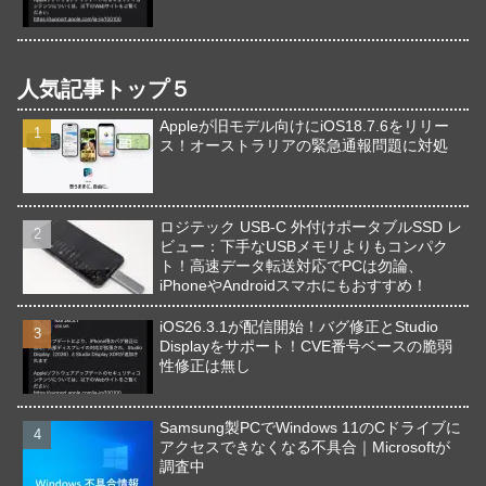
人気記事トップ５
Appleが旧モデル向けにiOS18.7.6をリリー
ス！オーストラリアの緊急通報問題に対処
ロジテック USB-C 外付けポータブルSSD レ
ビュー：下手なUSBメモリよりもコンパク
ト！高速データ転送対応でPCは勿論、
iPhoneやAndroidスマホにもおすすめ！
iOS26.3.1が配信開始！バグ修正とStudio
Displayをサポート！CVE番号ベースの脆弱
性修正は無し
Samsung製PCでWindows 11のCドライブに
アクセスできなくなる不具合｜Microsoftが
調査中