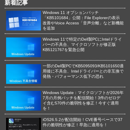
新着記事
Windows 11 オプションパッチ
「KB5101684」公開：File Explorerの表示
改善やVoice Access「音声分離」など新機能
を追加
Windows 11で特定のDell製PCにIntelドライ
バーの不具合、マイクロソフトが修正版
KB5121767を緊急公開
一部のDell製PCでKB5095093/KB5101650適
用後に不具合、Intelドライバーとの非互換で
発熱・パフォーマンス低下の恐れ
Windows Update：マイクロソフトが2026年
7月の月例パッチを配信開始！3件のゼロデ
イ含む570件の脆弱性を修正！今すぐ適用
を！
iOS26.5.2が配信開始！CVE番号ベースで37
件の脆弱性が修正！早急に適用を！