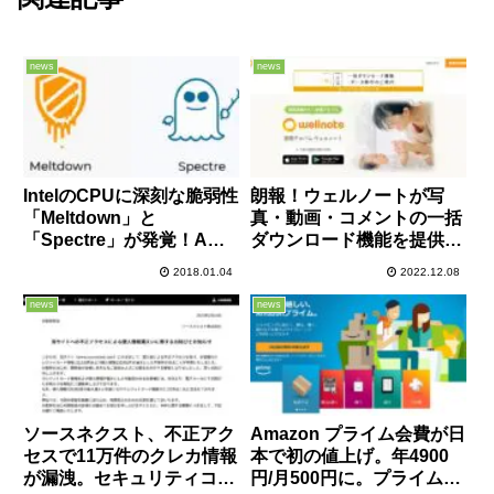
news
news
IntelのCPUに深刻な脆弱性
朗報！ウェルノートが写
「Meltdown」と
真・動画・コメントの一括
「Spectre」が発覚！AMD
ダウンロード機能を提供！
やARMにも影響の可能性
サービス終了日も2023年4
2018.01.04
2022.12.08
あり！速やかにアップデー
月11日まで延長！MIXI支援
トの適用を！
で「みてね」へのデータ移
news
news
行も可能に！
ソースネクスト、不正アク
Amazon プライム会費が日
セスで11万件のクレカ情報
本で初の値上げ。年4900
が漏洩。セキュリティコー
円/月500円に。プライム会