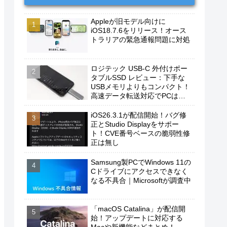
Appleが旧モデル向けに
iOS18.7.6をリリース！オース
トラリアの緊急通報問題に対処
ロジテック USB-C 外付けポー
タブルSSD レビュー：下手な
USBメモリよりもコンパクト！
高速データ転送対応でPCは勿
論、iPhoneやAndroidスマホに
もおすすめ！
iOS26.3.1が配信開始！バグ修
正とStudio Displayをサポー
ト！CVE番号ベースの脆弱性修
正は無し
Samsung製PCでWindows 11の
Cドライブにアクセスできなく
なる不具合｜Microsoftが調査中
「macOS Catalina」が配信開
始！アップデートに対応する