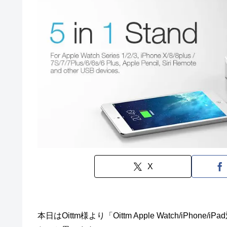
X
本日はOittm様より「Oittm Apple Watch/iP