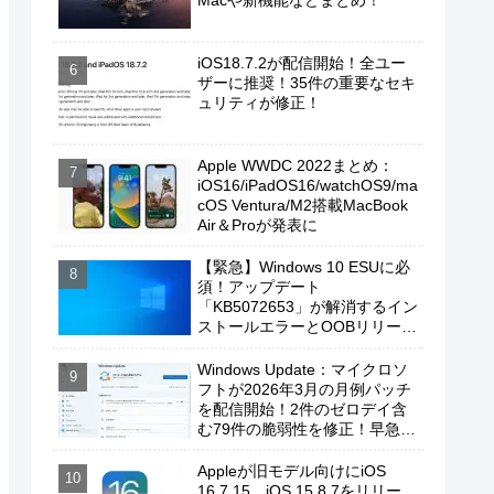
Macや新機能などまとめ！
iOS18.7.2が配信開始！全ユー
ザーに推奨！35件の重要なセキ
ュリティが修正！
Apple WWDC 2022まとめ：
iOS16/iPadOS16/watchOS9/ma
cOS Ventura/M2搭載MacBook
Air＆Proが発表に
【緊急】Windows 10 ESUに必
須！アップデート
「KB5072653」が解消するイン
ストールエラーとOOBリリース
の背景
Windows Update：マイクロソ
フトが2026年3月の月例パッチ
を配信開始！2件のゼロデイ含
む79件の脆弱性を修正！早急に
適用を！
Appleが旧モデル向けにiOS
16.7.15、iOS 15.8.7をリリー