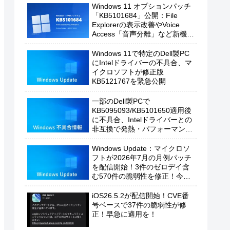
Windows 11 オプションパッチ
「KB5101684」公開：File
Explorerの表示改善やVoice
Access「音声分離」など新機能
を追加
Windows 11で特定のDell製PC
にIntelドライバーの不具合、マ
イクロソフトが修正版
KB5121767を緊急公開
一部のDell製PCで
KB5095093/KB5101650適用後
に不具合、Intelドライバーとの
非互換で発熱・パフォーマンス
低下の恐れ
Windows Update：マイクロソ
フトが2026年7月の月例パッチ
を配信開始！3件のゼロデイ含
む570件の脆弱性を修正！今す
ぐ適用を！
iOS26.5.2が配信開始！CVE番
号ベースで37件の脆弱性が修
正！早急に適用を！