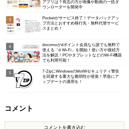
アプリは？有志の方が画像や動画の一括ダ
ウンローダーを開発中
Pocketがサービス終了！データバックアッ
プ方法とおすすめ移行先・無料代替サービ
スまとめ！
docomoがdポイント会員なら誰でも無料で
使える「d Wi-Fi」を開始！使い方や接続方
法を解説！PCやタブレットなどのWi-Fi機器
でも利用可能！
7-ZipにWindowsのMotWセキュリティ警告
を回避する重大な脆弱性が発覚！早急にア
ップデートの適用を！
コメント
コメントを書き込む