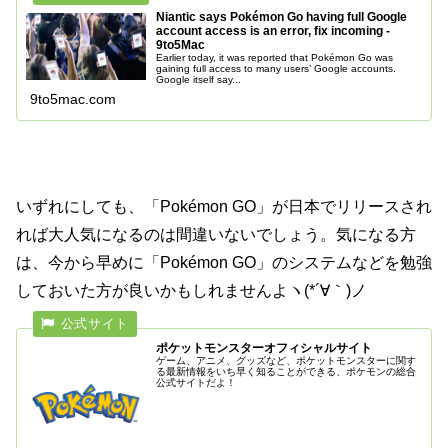
Niantic says Pokémon Go having full Google
account access is an error, fix incoming -
9to5Mac
Earlier today, it was reported that Pokémon Go was
gaining full access to many users’ Google accounts.
Google itself say...
9to5mac.com
いずれにしても、「Pokémon GO」が日本でリリースされ
れば大人気になるのは間違いないでしょう。気になる方
は、今から早めに「Pokémon GO」のシステムなどを勉強
しておいた方が良いかもしれませんよヽ(*´∀｀)ノ
ポケットモンスターオフィシャルサイト
ゲーム、アニメ、グッズなど、ポケットモンスターに関す
る最新情報をいち早く知ることができる、ポケモンの総合
公式サイトだよ！