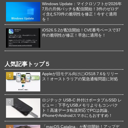
Windows Update：マイクロソフトが2026年
7月の月例パッチを配信開始！3件のゼロデ
イ含む570件の脆弱性を修正！今すぐ適用
を！
iOS26.5.2が配信開始！CVE番号ベースで37
件の脆弱性が修正！早急に適用を！
人気記事トップ５
Appleが旧モデル向けにiOS18.7.6をリリー
ス！オーストラリアの緊急通報問題に対処
ロジテック USB-C 外付けポータブルSSD レ
ビュー：下手なUSBメモリよりもコンパク
ト！高速データ転送対応でPCは勿論、
iPhoneやAndroidスマホにもおすすめ！
「macOS Catalina」が配信開始！アップデ