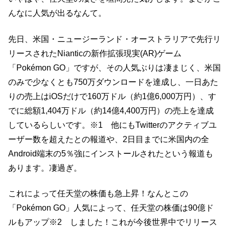
んなに人気が出るなんて。
先日、米国・ニュージーランド・オーストラリアで先行リ
リースされたNianticの新作拡張現実(AR)ゲーム
「Pokémon GO」ですが、その人気ぶりは凄まじく、米国
のみで少なくとも750万ダウンロードを達成し、一日あた
りの売上はiOSだけで160万ドル（約1億6,000万円）、す
でに総額1,404万ドル（約14億4,400万円）の売上を達成
しているらしいです。※1 他にもTwitterのアクティブユ
ーザー数を超えたとの報道や、2日目までに米国内の全
Android端末の5％強にインストールされたという報道も
あります。凄過ぎ。
これによって任天堂の株価も急上昇！なんとこの
「Pokémon GO」人気によって、任天堂の株価は90億ド
ルもアップ※2 しました！これが今後世界中でリリース