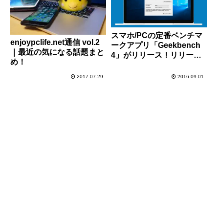
スマホ/PCの定番ベンチマ
enjoypclife.net通信 vol.2
ークアプリ「Geekbench
｜最近の気になる話題まと
4」がリリース！リリース
め！
記念で9/13まで
iOS/Android版は無料です
2017.07.29
2016.09.01
よ！