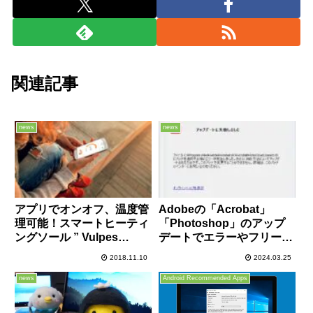
関連記事
news
news
アプリでオンオフ、温度管
Adobeの「Acrobat」
理可能！スマートヒーティ
「Photoshop」のアップ
ングソール ” Vulpes
デートでエラーやフリーズ
Heated Insole ”が登場！
などの不具合が発生中、必
2018.11.10
2024.03.25
足が冷えて困る人には朗報
要に応じて対処を
かも！
news
Android Recommended Apps