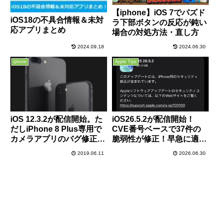
【iphone】iOS 7でパズド
iOS18の不具合情報＆未対
ラ下部ボタンの反応が鈍い
応アプリまとめ
場合の対処方法・直し方
2024.09.18
2024.06.30
iphone
Apple Tips
iOS 12.3.2が配信開始。た
iOS26.5.2が配信開始！
だしiPhone 8 Plus専用で
CVE番号ベースで37件の
カメラアプリのバグ修正の
脆弱性が修正！早急に適用
み。
を！
2019.06.11
2026.06.30