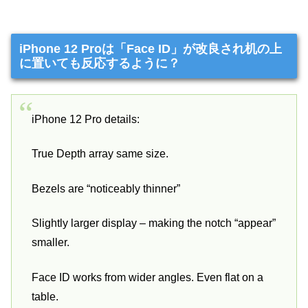
iPhone 12 Proは「Face ID」が改良され机の上
に置いても反応するように？
iPhone 12 Pro details:
True Depth array same size.
Bezels are “noticeably thinner”
Slightly larger display – making the notch “appear”
smaller.
Face ID works from wider angles. Even flat on a
table.