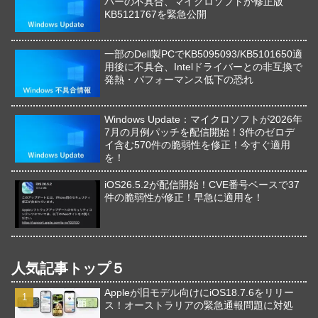
バーの不具合、マイクロソフトが修正版
KB5121767を緊急公開
一部のDell製PCでKB5095093/KB5101650適
用後に不具合、Intelドライバーとの非互換で
発熱・パフォーマンス低下の恐れ
Windows Update：マイクロソフトが2026年
7月の月例パッチを配信開始！3件のゼロデ
イ含む570件の脆弱性を修正！今すぐ適用
を！
iOS26.5.2が配信開始！CVE番号ベースで37
件の脆弱性が修正！早急に適用を！
人気記事トップ５
Appleが旧モデル向けにiOS18.7.6をリリー
ス！オーストラリアの緊急通報問題に対処