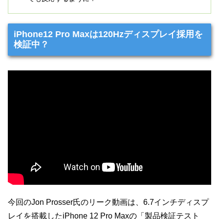
iPhone12 Pro Maxは120Hzディスプレイ採用を
検証中？
今回のJon Prosser氏のリーク動画は、6.7インチディスプ
レイを搭載したiPhone 12 Pro Maxの「製品検証テスト