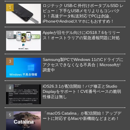
ロジテック USB-C 外付けポータブルSSD レ
ビュー：下手なUSBメモリよりもコンパク
ト！高速データ転送対応でPCは勿論、
iPhoneやAndroidスマホにもおすすめ！
Appleが旧モデル向けにiOS18.7.6をリリー
ス！オーストラリアの緊急通報問題に対処
Samsung製PCでWindows 11のCドライブに
アクセスできなくなる不具合｜Microsoftが
調査中
iOS26.3.1が配信開始！バグ修正とStudio
Displayをサポート！CVE番号ベースの脆弱
性修正は無し
「macOS Catalina」が配信開始！アップデ
ートに対応するMacや新機能などまとめ！