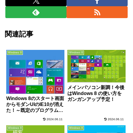
関連記事
Windows 8
Windows 8
メインパソコン新調！今後
はWindows 8 の使い方を
Windows 8のスタート画面
ガンガンアップ予定！
からモダンUIのIE10が消え
た！～既定のプログラムの
変更方法～
2024.06.11
2024.06.11
Windows 8
Windows 8