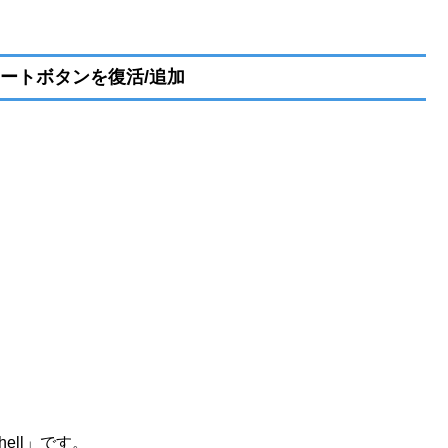
8にスタートボタンを復活/追加
ell」です。