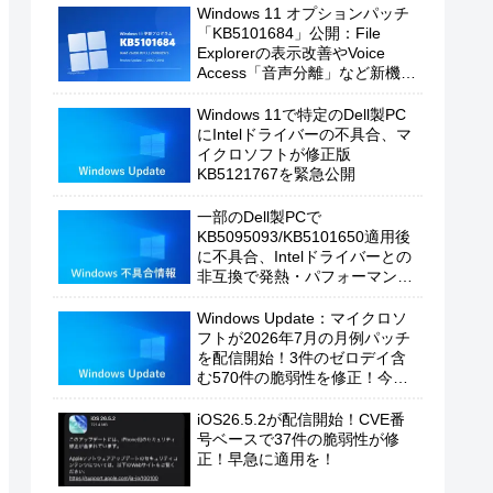
Windows 11 オプションパッチ
「KB5101684」公開：File
Explorerの表示改善やVoice
Access「音声分離」など新機能
を追加
Windows 11で特定のDell製PC
にIntelドライバーの不具合、マ
イクロソフトが修正版
KB5121767を緊急公開
一部のDell製PCで
KB5095093/KB5101650適用後
に不具合、Intelドライバーとの
非互換で発熱・パフォーマンス
低下の恐れ
Windows Update：マイクロソ
フトが2026年7月の月例パッチ
を配信開始！3件のゼロデイ含
む570件の脆弱性を修正！今す
ぐ適用を！
iOS26.5.2が配信開始！CVE番
号ベースで37件の脆弱性が修
正！早急に適用を！