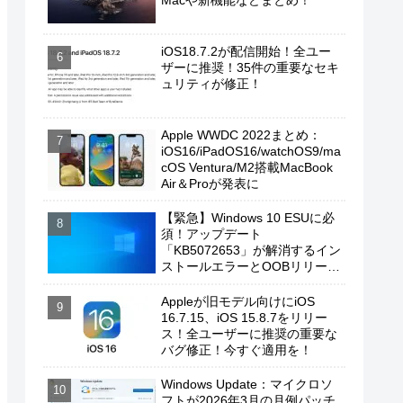
Macや新機能などまとめ！
iOS18.7.2が配信開始！全ユー
ザーに推奨！35件の重要なセキ
ュリティが修正！
Apple WWDC 2022まとめ：
iOS16/iPadOS16/watchOS9/ma
cOS Ventura/M2搭載MacBook
Air＆Proが発表に
【緊急】Windows 10 ESUに必
須！アップデート
「KB5072653」が解消するイン
ストールエラーとOOBリリース
の背景
Appleが旧モデル向けにiOS
16.7.15、iOS 15.8.7をリリー
ス！全ユーザーに推奨の重要な
バグ修正！今すぐ適用を！
Windows Update：マイクロソ
フトが2026年3月の月例パッチ