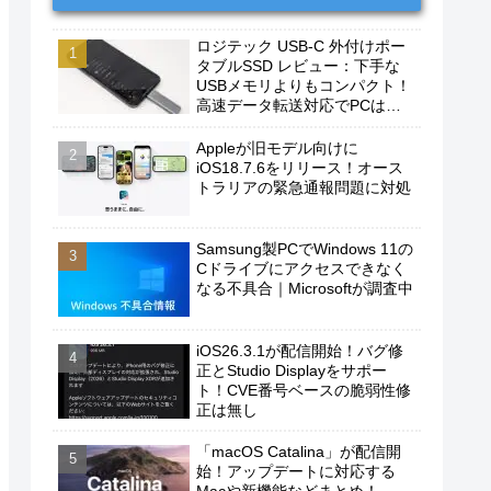
ロジテック USB-C 外付けポー
タブルSSD レビュー：下手な
USBメモリよりもコンパクト！
高速データ転送対応でPCは勿
論、iPhoneやAndroidスマホに
もおすすめ！
Appleが旧モデル向けに
iOS18.7.6をリリース！オース
トラリアの緊急通報問題に対処
Samsung製PCでWindows 11の
Cドライブにアクセスできなく
なる不具合｜Microsoftが調査中
iOS26.3.1が配信開始！バグ修
正とStudio Displayをサポー
ト！CVE番号ベースの脆弱性修
正は無し
「macOS Catalina」が配信開
始！アップデートに対応する