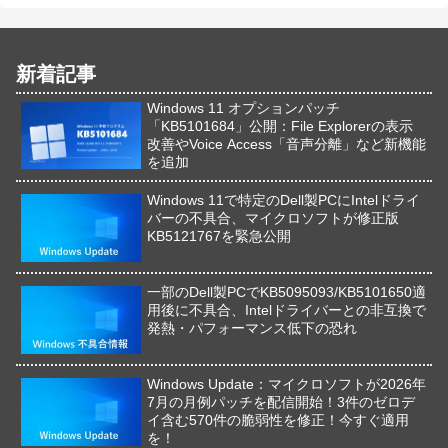
新着記事
Windows 11 オプションパッチ
「KB5101684」公開：File Explorerの表示
改善やVoice Access「音声分離」など新機能
を追加
Windows 11で特定のDell製PCにIntelドライ
バーの不具合、マイクロソフトが修正版
KB5121767を緊急公開
一部のDell製PCでKB5095093/KB5101650適
用後に不具合、Intelドライバーとの非互換で
発熱・パフォーマンス低下の恐れ
Windows Update：マイクロソフトが2026年
7月の月例パッチを配信開始！3件のゼロデ
イ含む570件の脆弱性を修正！今すぐ適用
を！