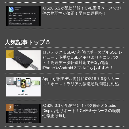
iOS26.5.2が配信開始！CVE番号ベースで37
件の脆弱性が修正！早急に適用を！
人気記事トップ５
ロジテック USB-C 外付けポータブルSSD レ
ビュー：下手なUSBメモリよりもコンパク
ト！高速データ転送対応でPCは勿論、
iPhoneやAndroidスマホにもおすすめ！
Appleが旧モデル向けにiOS18.7.6をリリー
ス！オーストラリアの緊急通報問題に対処
iOS26.3.1が配信開始！バグ修正とStudio
Displayをサポート！CVE番号ベースの脆弱
性修正は無し