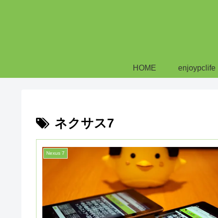
HOME
enjoypclife
ネクサス7
Nexus 7