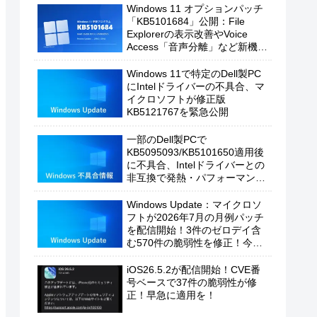
Windows 11 オプションパッチ
「KB5101684」公開：File
Explorerの表示改善やVoice
Access「音声分離」など新機能
を追加
Windows 11で特定のDell製PC
にIntelドライバーの不具合、マ
イクロソフトが修正版
KB5121767を緊急公開
一部のDell製PCで
KB5095093/KB5101650適用後
に不具合、Intelドライバーとの
非互換で発熱・パフォーマンス
低下の恐れ
Windows Update：マイクロソ
フトが2026年7月の月例パッチ
を配信開始！3件のゼロデイ含
む570件の脆弱性を修正！今す
ぐ適用を！
iOS26.5.2が配信開始！CVE番
号ベースで37件の脆弱性が修
正！早急に適用を！