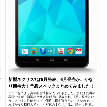
予
新型ネクサス7は5月発表、6月発売か。かな
り期待大！予想スペックまとめてみました！
ここにきてより具体的な情報が入ってきました。まだまだ噂の
し
段階ですが、新型ネクサス7は5月に発表され、6月に発売とい
うことです。性能アップで価格も据え置きとのことなので、こ
れはかなり期待大です！※写真のネクサス7は、勝手に管理人