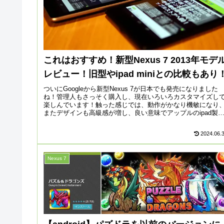
これはおすすめ！新型Nexus 7 2013年モデ
レビュー！旧型やipad miniとの比較もあり
ついにGoogleから新型Nexus 7が日本でも発売になりました
ね！管理人もさっそく購入し、現在いろいろカスタマイズし
楽しんでいます！触った感じでは、動作がかなり機敏になり
またデザインも高級感が増し、良い意味でアップルのipad製
と...
2024.06.
Nexus 7