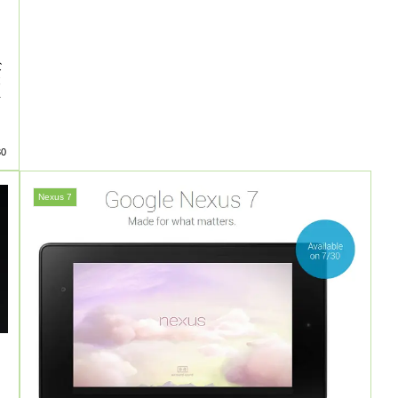
な
と
.
30
Nexus 7