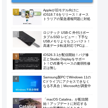
Appleが旧モデル向けに
iOS18.7.6をリリース！オース
トラリアの緊急通報問題に対処
ロジテック USB-C 外付けポー
タブルSSD レビュー：下手な
USBメモリよりもコンパクト！
高速データ転送対応でPCは勿
論、iPhoneやAndroidスマホに
もおすすめ！
iOS26.3.1が配信開始！バグ修
正とStudio Displayをサポー
ト！CVE番号ベースの脆弱性修
正は無し
Samsung製PCでWindows 11の
Cドライブにアクセスできなく
なる不具合｜Microsoftが調査中
「macOS Catalina」が配信開
始！アップデートに対応する