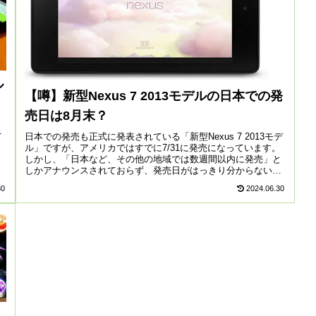
ル
【噂】新型Nexus 7 2013モデルの日本での発
！
売日は8月末？
て
日本での発売も正式に発表されている「新型Nexus 7 2013モデ
、
ル」ですが、アメリカではすでに7/31に発売になっています。
品
しかし、「日本など、その他の地域では数週間以内に発売」と
しかアナウンスされておらず、発売日がはっきり分からない
状...
30
2024.06.30