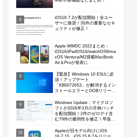
Macや新機能などまとめ！
iOS18.7.2が配信開始！全ユー
ザーに推奨！35件の重要なセキ
ュリティが修正！
Apple WWDC 2022まとめ：
iOS16/iPadOS16/watchOS9/ma
cOS Ventura/M2搭載MacBook
Air＆Proが発表に
【緊急】Windows 10 ESUに必
須！アップデート
「KB5072653」が解消するイン
ストールエラーとOOBリリース
の背景
Windows Update：マイクロソ
フトが2026年3月の月例パッチ
を配信開始！2件のゼロデイ含
む79件の脆弱性を修正！早急に
適用を！
Appleが旧モデル向けにiOS
16.7.15、iOS 15.8.7をリリー