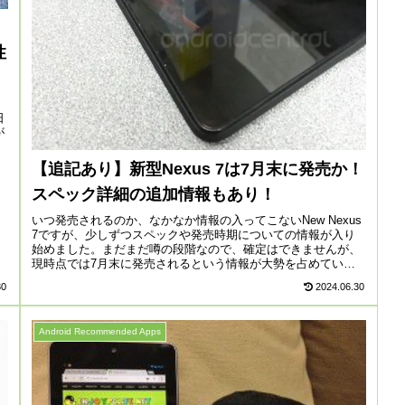
性
日
が
【追記あり】新型Nexus 7は7月末に発売か！
スペック詳細の追加情報もあり！
いつ発売されるのか、なかなか情報の入ってこないNew Nexus
7ですが、少しずつスペックや発売時期についての情報が入り
始めました。まだまだ噂の段階なので、確定はできませんが、
現時点では7月末に発売されるという情報が大勢を占めていま
す。と...
30
2024.06.30
Android Recommended Apps