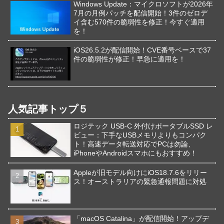
Windows Update：マイクロソフトが2026年
7月の月例パッチを配信開始！3件のゼロデ
イ含む570件の脆弱性を修正！今すぐ適用
を！
iOS26.5.2が配信開始！CVE番号ベースで37
件の脆弱性が修正！早急に適用を！
人気記事トップ５
ロジテック USB-C 外付けポータブルSSD レ
ビュー：下手なUSBメモリよりもコンパク
ト！高速データ転送対応でPCは勿論、
iPhoneやAndroidスマホにもおすすめ！
Appleが旧モデル向けにiOS18.7.6をリリー
ス！オーストラリアの緊急通報問題に対処
「macOS Catalina」が配信開始！アップデ