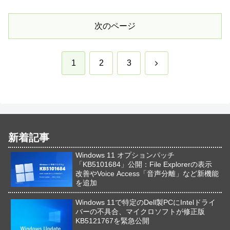
次のページ
次
1
2
3
へ
新着記事
Windows 11 オプションパッチ
「KB5101684」公開：File Explorerの表示
改善やVoice Access「音声分離」など新機能
を追加
Windows 11で特定のDell製PCにIntelドライ
バーの不具合、マイクロソフトが修正版
KB5121767を緊急公開