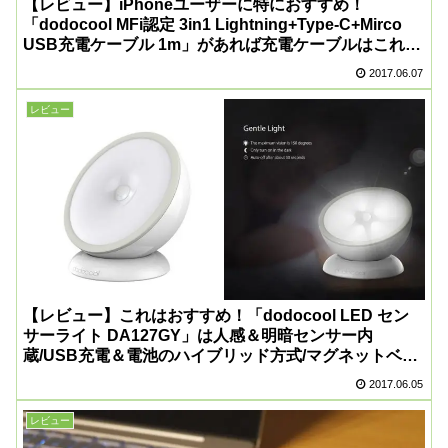
【レビュー】iPhoneユーザーに特におすすめ！
「dodocool MFi認定 3in1 Lightning+Type-C+Mirco
USB充電ケーブル 1m」があれば充電ケーブルはこれ1
本でOK！
2017.06.07
レビュー
【レビュー】これはおすすめ！「dodocool LED セン
サーライト DA127GY」は人感＆明暗センサー内
蔵/USB充電＆電池のハイブリッド方式/マグネットベー
ス採用で自由に角度調節可能なよく出来たLEDセンサー
2017.06.05
ライト！
レビュー