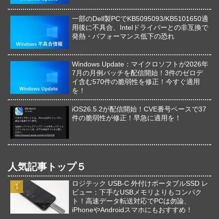
一部のDell製PCでKB5095093/KB5101650適
用後に不具合、Intelドライバーとの非互換で
発熱・パフォーマンス低下の恐れ
Windows Update：マイクロソフトが2026年
7月の月例パッチを配信開始！3件のゼロデ
イ含む570件の脆弱性を修正！今すぐ適用
を！
iOS26.5.2が配信開始！CVE番号ベースで37
件の脆弱性が修正！早急に適用を！
人気記事トップ５
ロジテック USB-C 外付けポータブルSSD レ
ビュー：下手なUSBメモリよりもコンパク
ト！高速データ転送対応でPCは勿論、
iPhoneやAndroidスマホにもおすすめ！