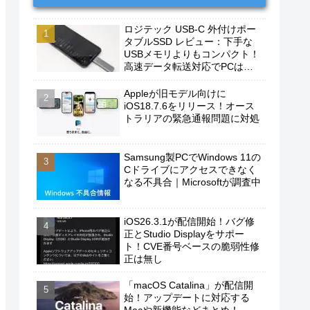
ロジテック USB-C 外付けポー
タブルSSD レビュー：下手な
USBメモリよりもコンパクト！
高速データ転送対応でPCは勿
論、iPhoneやAndroidスマホに
もおすすめ！
Appleが旧モデル向けに
iOS18.7.6をリリース！オース
トラリアの緊急通報問題に対処
Samsung製PCでWindows 11の
Cドライブにアクセスできなく
なる不具合｜Microsoftが調査中
iOS26.3.1が配信開始！バグ修
正とStudio Displayをサポー
ト！CVE番号ベースの脆弱性修
正は無し
「macOS Catalina」が配信開
始！アップデートに対応する