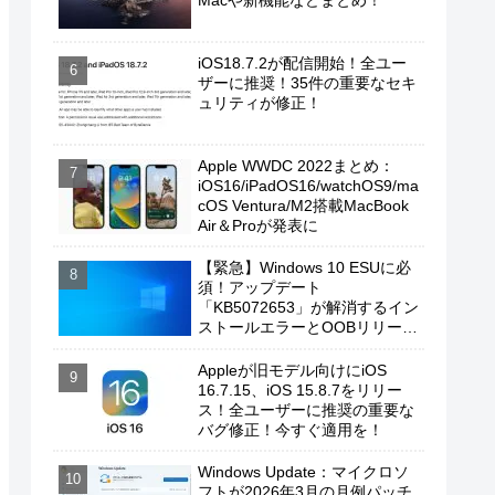
Macや新機能などまとめ！
iOS18.7.2が配信開始！全ユー
ザーに推奨！35件の重要なセキ
ュリティが修正！
Apple WWDC 2022まとめ：
iOS16/iPadOS16/watchOS9/ma
cOS Ventura/M2搭載MacBook
Air＆Proが発表に
【緊急】Windows 10 ESUに必
須！アップデート
「KB5072653」が解消するイン
ストールエラーとOOBリリース
の背景
Appleが旧モデル向けにiOS
16.7.15、iOS 15.8.7をリリー
ス！全ユーザーに推奨の重要な
バグ修正！今すぐ適用を！
Windows Update：マイクロソ
フトが2026年3月の月例パッチ