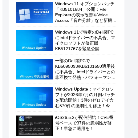
Windows 11 オプションパッチ
「KB5101684」公開：File
Explorerの表示改善やVoice
Access「音声分離」など新機能
を追加
Windows 11で特定のDell製PC
にIntelドライバーの不具合、マ
イクロソフトが修正版
KB5121767を緊急公開
一部のDell製PCで
KB5095093/KB5101650適用後
に不具合、Intelドライバーとの
非互換で発熱・パフォーマンス
低下の恐れ
Windows Update：マイクロソ
フトが2026年7月の月例パッチ
を配信開始！3件のゼロデイ含
む570件の脆弱性を修正！今す
ぐ適用を！
iOS26.5.2が配信開始！CVE番
号ベースで37件の脆弱性が修
正！早急に適用を！