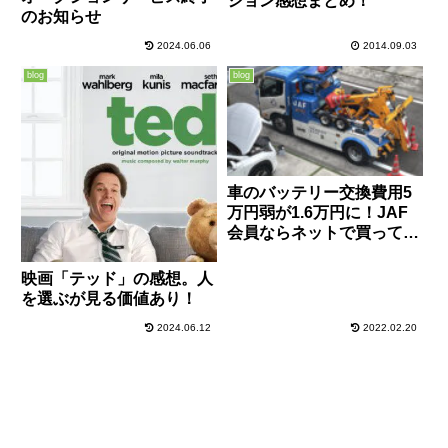
ション感想まとめ！
のお知らせ
2024.06.06
2014.09.03
blog
blog
車のバッテリー交換費用5
万円弱が1.6万円に！JAF
会員ならネットで買って無
料交換してもらうのがおす
すめ！
映画「テッド」の感想。人
を選ぶが見る価値あり！
2024.06.12
2022.02.20