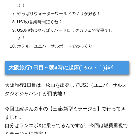
よ！
やっぱりウォーターワールドのノリが好き！
USJの営業時間短くね？
USJの後はやっぱりハードロックカフェで食事でし
ょ！
ホテル ユニバーサルポートでゆっくり
大阪旅行1日目～朝4時に起床(´ぅω・｀)ﾈﾑｲ
大阪旅行1日目は、松山を出発してUSJ（ユニバーサルス
タジオジャパン）が目的地！
今回は嫁さんの車の【三菱/新型ミラージュ】で行ってき
ました。
自分はランエボXに乗ってるんですが、今回は燃費重視で
ミラージュに決定！