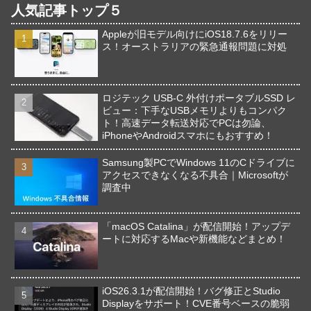
人気記事トップ５
Appleが旧モデル向けにiOS18.7.6をリリー
ス！オーストラリアの緊急通報問題に対処
ロジテック USB-C 外付けポータブルSSD レ
ビュー：下手なUSBメモリよりもコンパク
ト！高速データ転送対応でPCは勿論、
iPhoneやAndroidスマホにもおすすめ！
Samsung製PCでWindows 11のCドライブに
アクセスできなくなる不具合｜Microsoftが
調査中
「macOS Catalina」が配信開始！アップデ
ートに対応するMacや新機能などまとめ！
iOS26.3.1が配信開始！バグ修正とStudio
Displayをサポート！CVE番号ベースの脆弱