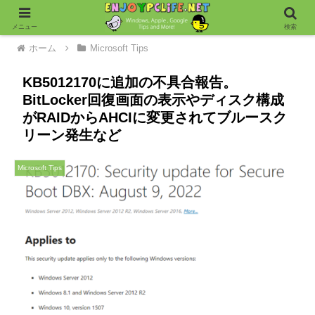
メニュー
検索
ホーム
Microsoft Tips
KB5012170に追加の不具合報告。
BitLocker回復画面の表示やディスク構成
がRAIDからAHCIに変更されてブルースク
リーン発生など
Microsoft Tips