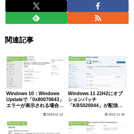
関連記事
Microsoft Tips
Windows 11
Windows 10：Windows
Windows 11 22H2にオプ
Updateで「0x80070643」
ションパッチ
エラーが表示される場合の
「KB5020044」が配信開
対処方法
始。OneDriveの改善や
2024.01.12
2022.11.30
IME/ファイルエクスプロー
ラー/ゲームパフォーマン
Microsoft Tips
Microsoft Tips
スの不具合修正など。必要