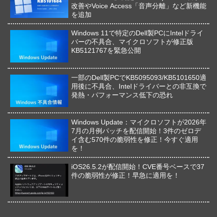
改善やVoice Access「音声分離」など新機能
を追加
Windows 11で特定のDell製PCにIntelドライ
バーの不具合、マイクロソフトが修正版
KB5121767を緊急公開
一部のDell製PCでKB5095093/KB5101650適
用後に不具合、Intelドライバーとの非互換で
発熱・パフォーマンス低下の恐れ
Windows Update：マイクロソフトが2026年
7月の月例パッチを配信開始！3件のゼロデ
イ含む570件の脆弱性を修正！今すぐ適用
を！
iOS26.5.2が配信開始！CVE番号ベースで37
件の脆弱性が修正！早急に適用を！