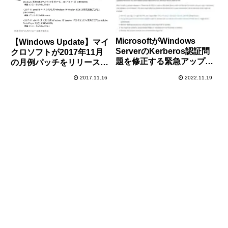
に応じてインストールを
MicrosoftがWindows
【Windows Update】マイ
ServerのKerberos認証問
クロソフトが2017年11月
題を修正する緊急アップデ
の月例パッチをリリース。
ートを配信開始
今のところ大きな不具合報
2017.11.16
2022.11.19
告は無し。Adobe Flash
Playerのアップデートもお
忘れなく！