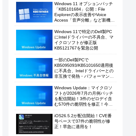
Windows 11 オプションパッチ
「KB5101684」公開：File
Explorerの表示改善やVoice
Access「音声分離」など新機能
を追加
Windows 11で特定のDell製PC
にIntelドライバーの不具合、マ
イクロソフトが修正版
KB5121767を緊急公開
一部のDell製PCで
KB5095093/KB5101650適用後
に不具合、Intelドライバーとの
非互換で発熱・パフォーマンス
低下の恐れ
Windows Update：マイクロソ
フトが2026年7月の月例パッチ
を配信開始！3件のゼロデイ含
む570件の脆弱性を修正！今す
ぐ適用を！
iOS26.5.2が配信開始！CVE番
号ベースで37件の脆弱性が修
正！早急に適用を！