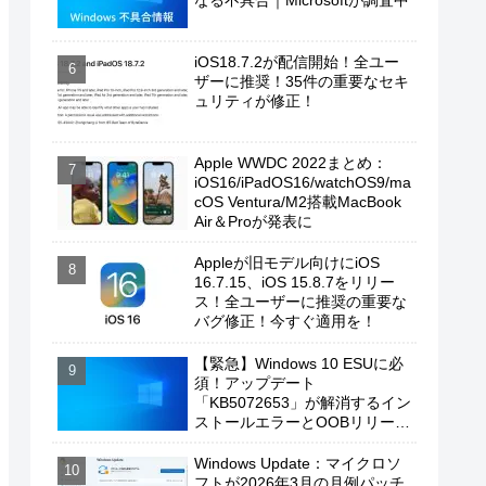
なる不具合｜Microsoftが調査中
iOS18.7.2が配信開始！全ユー
ザーに推奨！35件の重要なセキ
ュリティが修正！
Apple WWDC 2022まとめ：
iOS16/iPadOS16/watchOS9/ma
cOS Ventura/M2搭載MacBook
Air＆Proが発表に
Appleが旧モデル向けにiOS
16.7.15、iOS 15.8.7をリリー
ス！全ユーザーに推奨の重要な
バグ修正！今すぐ適用を！
【緊急】Windows 10 ESUに必
須！アップデート
「KB5072653」が解消するイン
ストールエラーとOOBリリース
の背景
Windows Update：マイクロソ
フトが2026年3月の月例パッチ