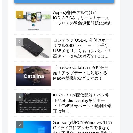
Appleが旧モデル向けに
iOS18.7.6をリリース！オース
トラリアの緊急通報問題に対処
ロジテック USB-C 外付けポー
タブルSSD レビュー：下手な
USBメモリよりもコンパクト！
高速データ転送対応でPCは勿
論、iPhoneやAndroidスマホに
もおすすめ！
「macOS Catalina」が配信開
始！アップデートに対応する
Macや新機能などまとめ！
iOS26.3.1が配信開始！バグ修
正とStudio Displayをサポー
ト！CVE番号ベースの脆弱性修
正は無し
Samsung製PCでWindows 11の
Cドライブにアクセスできなく