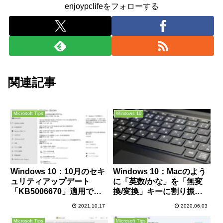
enjoypclifeをフォローする
関連記事
Microsoft Tips
Windows 10
Windows 10：10月のセキ
Windows 10：Macのよう
ュリティアップデート
に「英数/かな」を「無変
「KB5006670」適用でネ
換/変換」キーに割り振り
ットワーク印刷ができなく
文字入力を切り替える方法
2021.10.17
2020.06.03
なる不具合が一部環境で発
生の模様、Windows
Microsoft Tips
Microsoft Tips