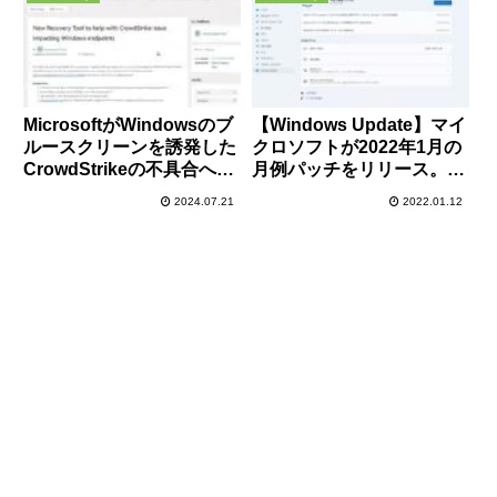
Updateエラー0x8007000d
の報告もあり
MicrosoftがWindowsのブ
【Windows Update】マイ
ルースクリーンを誘発した
クロソフトが2022年1月の
CrowdStrikeの不具合への
月例パッチをリリース。6
対処方法を公開
件のゼロデイ脆弱性も修正
2024.07.21
2022.01.12
されているので早急にアッ
プデートの適用を。一部
VPN接続やWindows
Serverに不具合発生のため
ご注意を