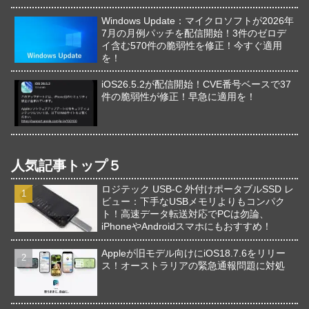
Windows Update：マイクロソフトが2026年
7月の月例パッチを配信開始！3件のゼロデ
イ含む570件の脆弱性を修正！今すぐ適用
を！
iOS26.5.2が配信開始！CVE番号ベースで37
件の脆弱性が修正！早急に適用を！
人気記事トップ５
ロジテック USB-C 外付けポータブルSSD レ
ビュー：下手なUSBメモリよりもコンパク
ト！高速データ転送対応でPCは勿論、
iPhoneやAndroidスマホにもおすすめ！
Appleが旧モデル向けにiOS18.7.6をリリー
ス！オーストラリアの緊急通報問題に対処