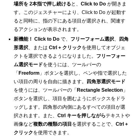
場所を 2本指で押し続ける
と、
Click to Do
が開きま
す。このジェスチャーにより、Click to Do が起動す
ると同時に、指の下にある項目が選択され、関連す
るアクションが表示されます。
新機能！
Click to Do
で、
フリーフォーム選択
、
四角
形選択
、または
Ctrl + クリック
を使用してオブジェ
クトを選択できるようになりました。
フリーフォー
ム選択モード
を使うには、ツールバーの
「
Freeform
」ボタンを選択し、ペンや指で選択した
い項目の周りを自由に描きます。
四角形選択モード
を使うには、ツールバーの「
Rectangle Selection
」
ボタンを選択し、項目を囲むようにボックスをドラ
ッグします。四角形の内側にあるすべての項目が選
択されます。また、
Ctrl キーを押しながら
テキストや
画像など
複数の種類の項目
を選択することで、
Ctrl +
クリック
を使用できます。