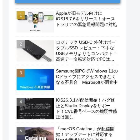
Appleが旧モデル向けに
iOS18.7.6をリリース！オース
トラリアの緊急通報問題に対処
ロジテック USB-C 外付けポー
タブルSSD レビュー：下手な
USBメモリよりもコンパクト！
高速データ転送対応でPCは勿
論、iPhoneやAndroidスマホに
もおすすめ！
Samsung製PCでWindows 11の
Cドライブにアクセスできなく
なる不具合｜Microsoftが調査中
iOS26.3.1が配信開始！バグ修
正とStudio Displayをサポー
ト！CVE番号ベースの脆弱性修
正は無し
「macOS Catalina」が配信開
始！アップデートに対応する