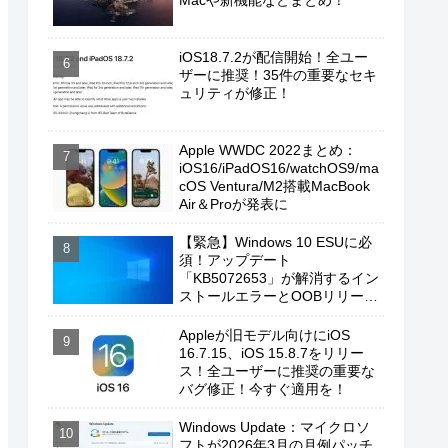
Macや新機能などまとめ！
iOS18.7.2が配信開始！全ユー
ザーに推奨！35件の重要なセキ
ュリティが修正！
Apple WWDC 2022まとめ：
iOS16/iPadOS16/watchOS9/ma
cOS Ventura/M2搭載MacBook
Air＆Proが発表に
【緊急】Windows 10 ESUに必
須！アップデート
「KB5072653」が解消するイン
ストールエラーとOOBリリース
の背景
Appleが旧モデル向けにiOS
16.7.15、iOS 15.8.7をリリー
ス！全ユーザーに推奨の重要な
バグ修正！今すぐ適用を！
Windows Update：マイクロソ
フトが2026年3月の月例パッチ