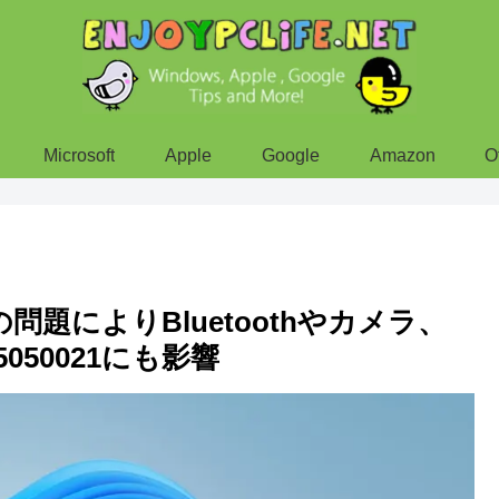
Microsoft
Apple
Google
Amazon
O
0009の問題によりBluetoothやカメラ、
050021にも影響