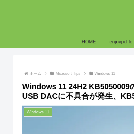
HOME
enjoypclife
ホーム
Microsoft Tips
Windows 11
Windows 11 24H2 KB505
USB DACに不具合が発生、KB5
Windows 11