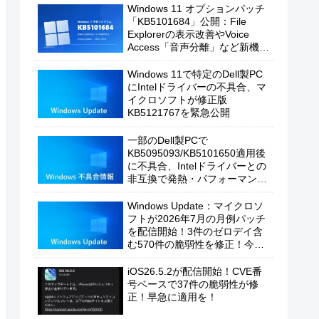
Windows 11 オプションパッチ
「KB5101684」公開：File
Explorerの表示改善やVoice
Access「音声分離」など新機能
を追加
Windows 11で特定のDell製PC
にIntelドライバーの不具合、マ
イクロソフトが修正版
KB5121767を緊急公開
一部のDell製PCで
KB5095093/KB5101650適用後
に不具合、Intelドライバーとの
非互換で発熱・パフォーマンス
低下の恐れ
Windows Update：マイクロソ
フトが2026年7月の月例パッチ
を配信開始！3件のゼロデイ含
む570件の脆弱性を修正！今す
ぐ適用を！
iOS26.5.2が配信開始！CVE番
号ベースで37件の脆弱性が修
正！早急に適用を！