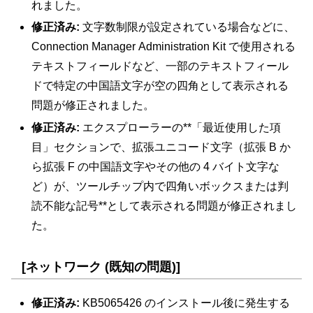
れました。
修正済み:
文字数制限が設定されている場合などに、
Connection Manager Administration Kit で使用される
テキストフィールドなど、一部のテキストフィール
ドで特定の中国語文字が空の四角として表示される
問題が修正されました。
修正済み:
エクスプローラーの**「最近使用した項
目」セクションで、拡張ユニコード文字（拡張 B か
ら拡張 F の中国語文字やその他の 4 バイト文字な
ど）が、ツールチップ内で四角いボックスまたは判
読不能な記号**として表示される問題が修正されまし
た。
[ネットワーク (既知の問題)]
修正済み:
KB5065426 のインストール後に発生する