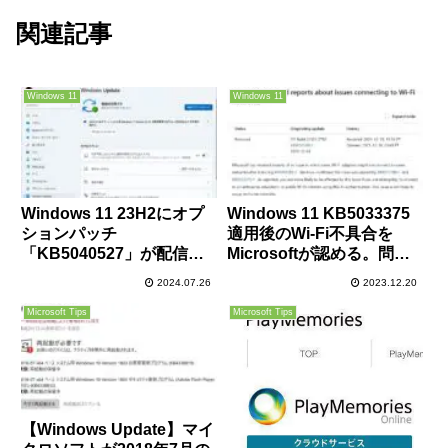
関連記事
Windows 11
Windows 11
Windows 11 23H2にオプ
Windows 11 KB5033375
ションパッチ
適用後のWi-Fi不具合を
「KB5040527」が配信開
Microsoftが認める。問題
始！新機能追加や
は既にKIRにて解決済み
2024.07.26
2023.12.20
「Windows Backup」が
失敗する不具合、既知の不
Microsoft Tips
Microsoft Tips
具合などが修正！必要に応
じてインストールを
【Windows Update】マイ