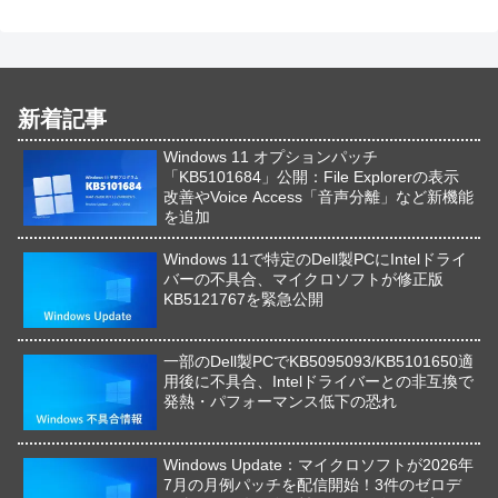
新着記事
Windows 11 オプションパッチ
「KB5101684」公開：File Explorerの表示
改善やVoice Access「音声分離」など新機能
を追加
Windows 11で特定のDell製PCにIntelドライ
バーの不具合、マイクロソフトが修正版
KB5121767を緊急公開
一部のDell製PCでKB5095093/KB5101650適
用後に不具合、Intelドライバーとの非互換で
発熱・パフォーマンス低下の恐れ
Windows Update：マイクロソフトが2026年
7月の月例パッチを配信開始！3件のゼロデ