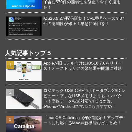
イ含む570件の脆弱性を修正！今すぐ適用
を！
iOS26.5.2が配信開始！CVE番号ベースで37
件の脆弱性が修正！早急に適用を！
人気記事トップ５
Appleが旧モデル向けにiOS18.7.6をリリー
ス！オーストラリアの緊急通報問題に対処
ロジテック USB-C 外付けポータブルSSD レ
ビュー：下手なUSBメモリよりもコンパク
ト！高速データ転送対応でPCは勿論、
iPhoneやAndroidスマホにもおすすめ！
「macOS Catalina」が配信開始！アップデ
ートに対応するMacや新機能などまとめ！