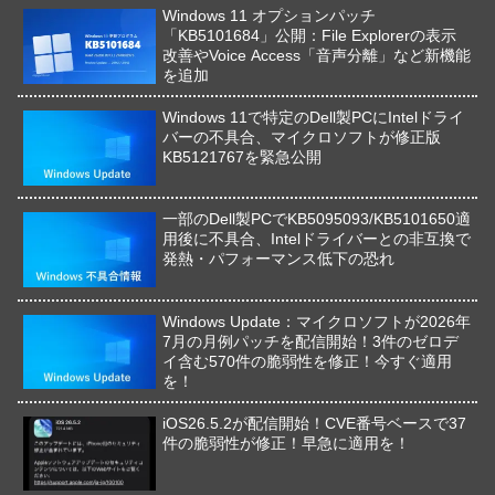
Windows 11 オプションパッチ
「KB5101684」公開：File Explorerの表示
改善やVoice Access「音声分離」など新機能
を追加
Windows 11で特定のDell製PCにIntelドライ
バーの不具合、マイクロソフトが修正版
KB5121767を緊急公開
一部のDell製PCでKB5095093/KB5101650適
用後に不具合、Intelドライバーとの非互換で
発熱・パフォーマンス低下の恐れ
Windows Update：マイクロソフトが2026年
7月の月例パッチを配信開始！3件のゼロデ
イ含む570件の脆弱性を修正！今すぐ適用
を！
iOS26.5.2が配信開始！CVE番号ベースで37
件の脆弱性が修正！早急に適用を！