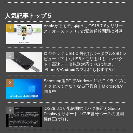
人気記事トップ５
Appleが旧モデル向けにiOS18.7.6をリリー
ス！オーストラリアの緊急通報問題に対処
ロジテック USB-C 外付けポータブルSSD レ
ビュー：下手なUSBメモリよりもコンパク
ト！高速データ転送対応でPCは勿論、
iPhoneやAndroidスマホにもおすすめ！
Samsung製PCでWindows 11のCドライブに
アクセスできなくなる不具合｜Microsoftが
調査中
iOS26.3.1が配信開始！バグ修正とStudio
Displayをサポート！CVE番号ベースの脆弱
性修正は無し