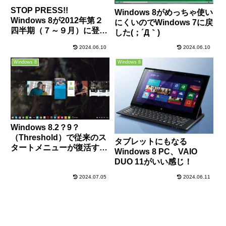
STOP PRESS!!
Windows 8がめっちゃ使い
Windows 8が2012年第２
にくいのでWindows 7に戻
四半期（７～９月）に登
した(；´Д｀)
場!?
2024.06.10
2024.06.10
Windows 8
Windows 8
Windows 8.2？9？
（Threshold）で従来のス
タブレットにもなる
タートメニューが復活する
Windows 8 PC、VAIO
かも？
DUO 11がいい感じ！
2024.07.05
2024.06.11