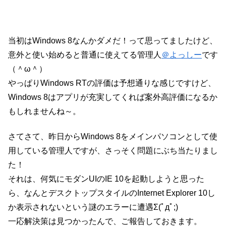
当初はWindows 8なんかダメだ！って思ってましたけど、
意外と使い始めると普通に使えてる管理人
＠よっしー
です
（＾ω＾）
やっぱりWindows RTの評価は予想通りな感じですけど、
Windows 8はアプリが充実してくれば案外高評価になるか
もしれませんね～。
さてさて、昨日からWindows 8をメインパソコンとして使
用している管理人ですが、さっそく問題にぶち当たりまし
た！
それは、何気にモダンUIのIE 10を起動しようと思った
ら、なんとデスクトップスタイルのInternet Explorer 10し
か表示されないという謎のエラーに遭遇Σ(ﾟдﾟ;)
一応解決策は見つかったんで、ご報告しておきます。