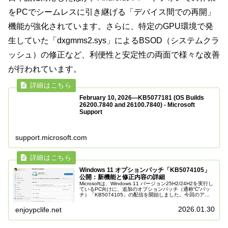
をPCでシームレスに引き継げる「デバイス間での再開」
機能が強化されています。さらに、特定のGPU環境で発
生していた「dxgmms2.sys」によるBSOD（システムクラ
ッシュ）の修正など、利便性と安定性の両面で様々な改善
が行われています。
February 10, 2026—KB5077181 (OS Builds
26200.7840 and 26100.7840) - Microsoft
Support
support.microsoft.com
Windows 11 オプションパッチ「KB5074105」
公開：新機能と修正内容の詳細
Microsoftは、Windows 11 バージョン25H2/24H2を実行し
ているPC向けに、追加のオプションパッチ（通称“C”パッ
チ）「KB5074105」の配信を開始しました。今回のアッ
プデートでは、設定アプリのAIエージェントが待...
2026.01.30
enjoypclife.net