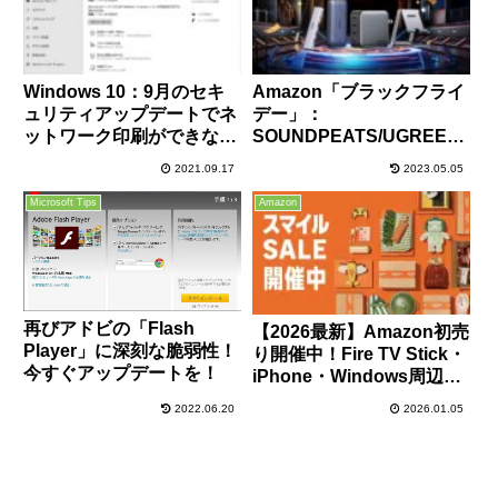
Windows 10：9月のセキ
Amazon「ブラックフライ
ュリティアップデートでネ
デー」：
ットワーク印刷ができなく
SOUNDPEATS/UGREEN/
なる不具合が一部環境で発
PITAKAのタイムセール情
2021.09.17
2023.05.05
生の模様
報まとめ
Microsoft Tips
Amazon
再びアドビの「Flash
【2026最新】Amazon初売
Player」に深刻な脆弱性！
り開催中！Fire TV Stick・
今すぐアップデートを！
iPhone・Windows周辺機
器などガジェット目玉商品
2022.06.20
2026.01.05
まとめ【1月7日まで】