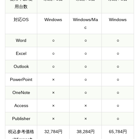
用台数
対応OS
Windows
Windows/Ma
Windows
c
Word
○
○
○
Excel
○
○
○
Outlook
○
○
○
PowerPoint
×
○
○
OneNote
×
○
○
Access
×
×
○
Publisher
×
×
○
税込参考価格
32,784円
38,284円
65,784円