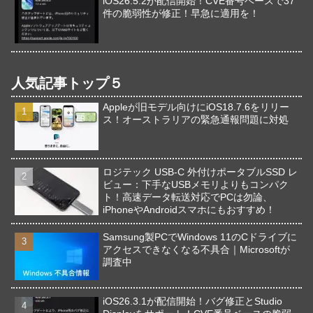
iOS26.5.2が配信開始！CVE番号ベースで37
件の脆弱性が修正！早急に適用を！
人気記事トップ５
Appleが旧モデル向けにiOS18.7.6をリリー
ス！オーストラリアの緊急通報問題に対処
ロジテック USB-C 外付けポータブルSSD レ
ビュー：下手なUSBメモリよりもコンパク
ト！高速データ転送対応でPCは勿論、
iPhoneやAndroidスマホにもおすすめ！
Samsung製PCでWindows 11のCドライブに
アクセスできなくなる不具合｜Microsoftが
調査中
iOS26.3.1が配信開始！バグ修正とStudio