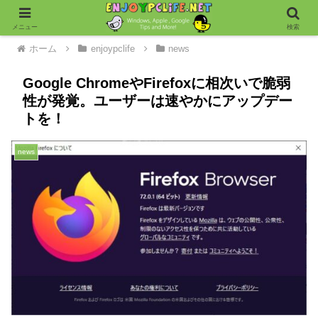
メニュー
検索
ホーム
enjoypclife
news
Google ChromeやFirefoxに相次いで脆弱
性が発覚。ユーザーは速やかにアップデー
トを！
news