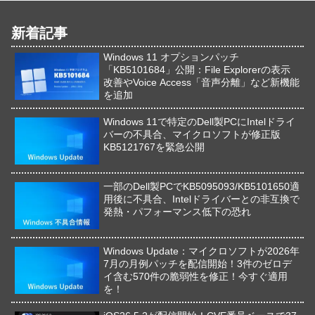
新着記事
Windows 11 オプションパッチ
「KB5101684」公開：File Explorerの表示
改善やVoice Access「音声分離」など新機能
を追加
Windows 11で特定のDell製PCにIntelドライ
バーの不具合、マイクロソフトが修正版
KB5121767を緊急公開
一部のDell製PCでKB5095093/KB5101650適
用後に不具合、Intelドライバーとの非互換で
発熱・パフォーマンス低下の恐れ
Windows Update：マイクロソフトが2026年
7月の月例パッチを配信開始！3件のゼロデ
イ含む570件の脆弱性を修正！今すぐ適用
を！