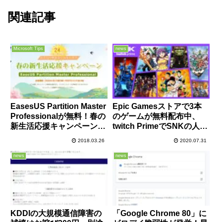
関連記事
Microsoft Tips
news
EasesUS Partition Master
Epic Gamesストアで3本
Professionalが無料！春の
のゲームが無料配布中、
新生活応援キャンペーンが
twitch PrimeでSNKの人気
2018年3月27日12時まで開
ゲームが無料配布中、PS
2018.03.26
2020.07.31
催中！
Plus 8月のフリープレイで
CoD:MW2 キャンペーン
news
news
リマスタードが配布中。
KDDIの大規模通信障害の
「Google Chrome 80」に