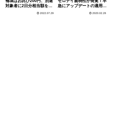
補填はお詫び200円、別途
ゼロデイ脆弱性が発覚！早
対象者に2日分相当額を減
急にアップデートの適用
算
を！Chromium版
2022.07.29
2020.02.26
「Microsoft Edge」もアッ
プデート配信済！