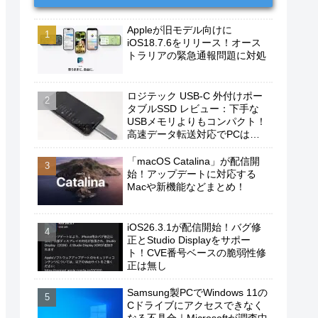
Appleが旧モデル向けに
iOS18.7.6をリリース！オース
トラリアの緊急通報問題に対処
ロジテック USB-C 外付けポー
タブルSSD レビュー：下手な
USBメモリよりもコンパクト！
高速データ転送対応でPCは勿
論、iPhoneやAndroidスマホに
もおすすめ！
「macOS Catalina」が配信開
始！アップデートに対応する
Macや新機能などまとめ！
iOS26.3.1が配信開始！バグ修
正とStudio Displayをサポー
ト！CVE番号ベースの脆弱性修
正は無し
Samsung製PCでWindows 11の
Cドライブにアクセスできなく