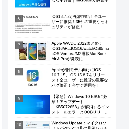
なる不具合｜Microsoftが調査中
iOS18.7.2が配信開始！全ユー
ザーに推奨！35件の重要なセキ
ュリティが修正！
Apple WWDC 2022まとめ：
iOS16/iPadOS16/watchOS9/ma
cOS Ventura/M2搭載MacBook
Air＆Proが発表に
Appleが旧モデル向けにiOS
16.7.15、iOS 15.8.7をリリー
ス！全ユーザーに推奨の重要な
バグ修正！今すぐ適用を！
【緊急】Windows 10 ESUに必
須！アップデート
「KB5072653」が解消するイン
ストールエラーとOOBリリース
の背景
Windows Update：マイクロソ
フトが2026年3月の月例パッチ