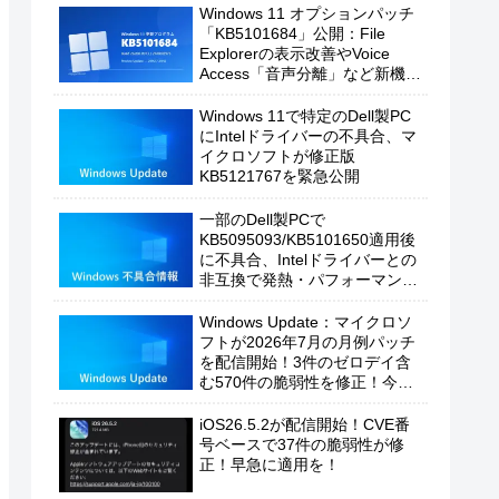
Windows 11 オプションパッチ
「KB5101684」公開：File
Explorerの表示改善やVoice
Access「音声分離」など新機能
を追加
Windows 11で特定のDell製PC
にIntelドライバーの不具合、マ
イクロソフトが修正版
KB5121767を緊急公開
一部のDell製PCで
KB5095093/KB5101650適用後
に不具合、Intelドライバーとの
非互換で発熱・パフォーマンス
低下の恐れ
Windows Update：マイクロソ
フトが2026年7月の月例パッチ
を配信開始！3件のゼロデイ含
む570件の脆弱性を修正！今す
ぐ適用を！
iOS26.5.2が配信開始！CVE番
号ベースで37件の脆弱性が修
正！早急に適用を！