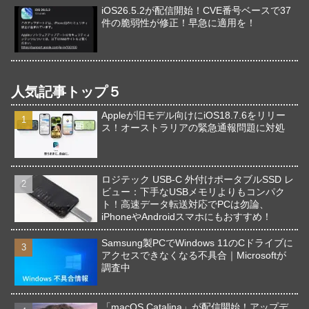
iOS26.5.2が配信開始！CVE番号ベースで37
件の脆弱性が修正！早急に適用を！
人気記事トップ５
Appleが旧モデル向けにiOS18.7.6をリリー
ス！オーストラリアの緊急通報問題に対処
ロジテック USB-C 外付けポータブルSSD レ
ビュー：下手なUSBメモリよりもコンパク
ト！高速データ転送対応でPCは勿論、
iPhoneやAndroidスマホにもおすすめ！
Samsung製PCでWindows 11のCドライブに
アクセスできなくなる不具合｜Microsoftが
調査中
「macOS Catalina」が配信開始！アップデ