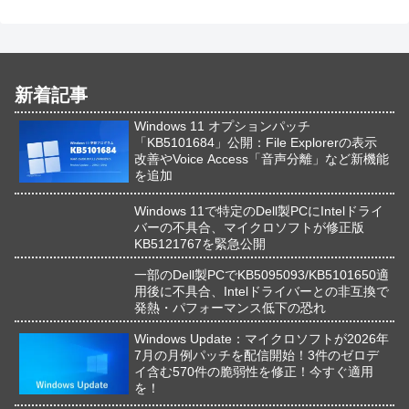
新着記事
Windows 11 オプションパッチ
「KB5101684」公開：File Explorerの表示
改善やVoice Access「音声分離」など新機能
を追加
Windows 11で特定のDell製PCにIntelドライ
バーの不具合、マイクロソフトが修正版
KB5121767を緊急公開
一部のDell製PCでKB5095093/KB5101650適
用後に不具合、Intelドライバーとの非互換で
発熱・パフォーマンス低下の恐れ
Windows Update：マイクロソフトが2026年
7月の月例パッチを配信開始！3件のゼロデ
イ含む570件の脆弱性を修正！今すぐ適用
を！