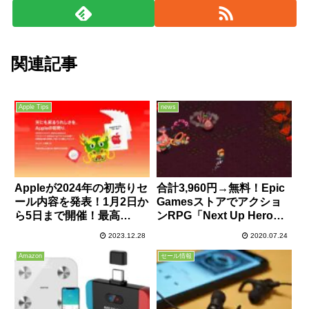
関連記事
Apple Tips
news
Appleが2024年の初売りセ
合計3,960円→無料！Epic
ール内容を発表！1月2日か
Gamesストアでアクショ
ら5日まで開催！最高
ンRPG「Next Up Hero」
30,000円分のギフトカード
とSFアドベンチャー
2023.12.28
2020.07.24
や特別なAirTagがもらえ
「Tacoma」が7月30日ま
る！
で無料配布中！
Amazon
セール情報