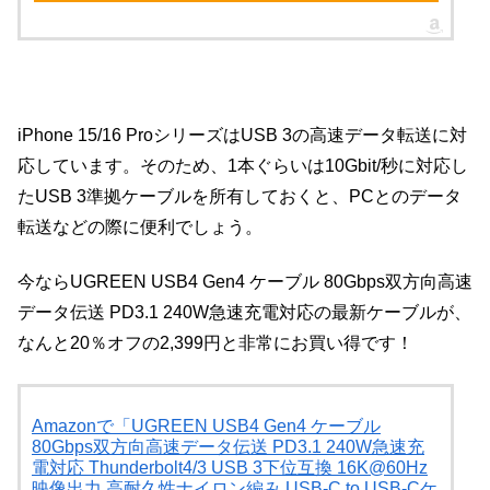
iPhone 15/16 ProシリーズはUSB 3の高速データ転送に対
応しています。そのため、1本ぐらいは10Gbit/秒に対応し
たUSB 3準拠ケーブルを所有しておくと、PCとのデータ
転送などの際に便利でしょう。
今ならUGREEN USB4 Gen4 ケーブル 80Gbps双方向高速
データ伝送 PD3.1 240W急速充電対応の最新ケーブルが、
なんと20％オフの2,399円と非常にお買い得です！
Amazonで「UGREEN USB4 Gen4 ケーブル
80Gbps双方向高速データ伝送 PD3.1 240W急速充
電対応 Thunderbolt4/3 USB 3下位互換 16K@60Hz
映像出力 高耐久性ナイロン編み USB-C to USB-Cケ