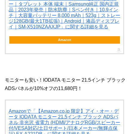
ー｜タブレット 本体 端末｜Samsung純正 国内正規
品｜2023年発売｜防水防塵｜Sペン付き｜10.9イン
チ｜大容量バッテリー 8,000 mAh｜523g｜ストレー
ジ128GB(最大1TB拡張)｜Android｜液晶ディスプレ
イ｜SM-X510NZAAXJP」に関する詳細を見る
Amazon
モニターも安い！IODATA モニター 21.5インチ ブラック
ADSパネルが10%オフの11,680円！
Amazonで「【Amazon.co.jp 限定】アイ・オー・デ
ータ IODATA モニター 21.5インチ ブラック ADSパ
ネル 非光沢 省電力 (HDMI/アナログRGB/スピーカー
付/VESA対応/土日サポート/日本メーカー/無輝点保
証) EX-A221DB」に関する詳細を見る